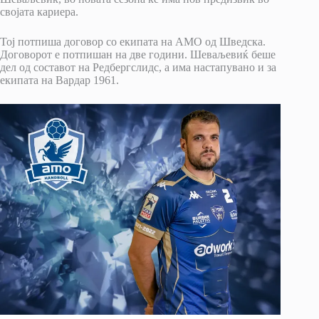
својата кариера.
Тој потпиша договор со екипата на АМО од Шведска.
Договорот е потпишан на две години. Шеваљевиќ беше
дел од составот на Редбергслидс, а има настапувано и за
екипата на Вардар 1961.