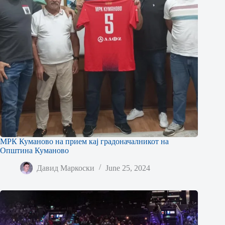
МРК Куманово на прием кај градоначалникот на
Општина Куманово
Давид Маркоски
June 25, 2024