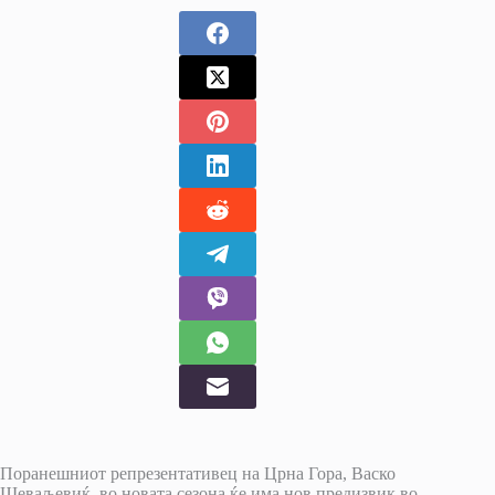
Поранешниот репрезентативец на Црна Гора, Васко
Шеваљевиќ, во новата сезона ќе има нов предизвик во