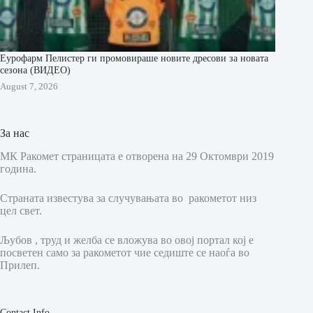
Еурофарм Пелистер ги промовираше новите дресови за новата
сезона (ВИДЕО)
August 7, 2026
За нас
МК Ракомет страницата е отворена на 29 Октомври 2019
година.
Страната известува за случувањата во ракометот низ
цел свет.
Љубов , труд и желба се вложува во овој портал кој е
посветен само за ракометот чие седиште се наоѓа во
Прилеп.
Contact Info