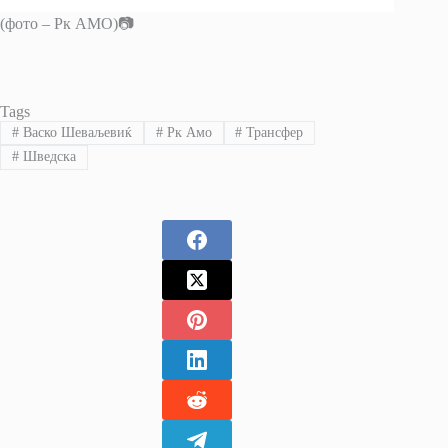
(фото – Рк АМО)📷
Tags
#
Васко Шеваљевиќ
#
Рк Амо
#
Трансфер
#
Шведска