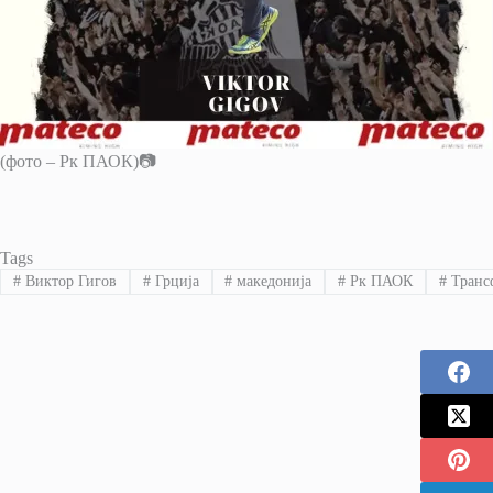
(фото – Рк ПАОК)📷
Tags
#
Виктор Гигов
#
Грција
#
македонија
#
Рк ПАОК
#
Транс