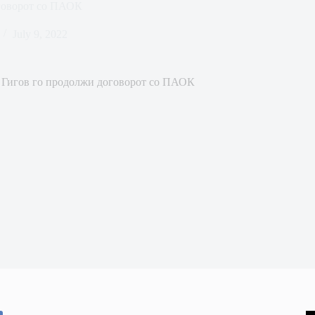
говорот со ПАОК
July 9, 2022
 Гигов го продолжи договорот со ПАОК