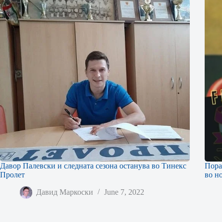
Давор Палевски и следната сезона останува во Тинекс
Пора
Пролет
во н
Давид Маркоски
June 7, 2022