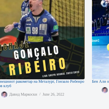
нешниот ракометар на Металург, Гонзало Рибеиро
Бен Али о
ов клуб
Давид Маркоски
June 26, 2022