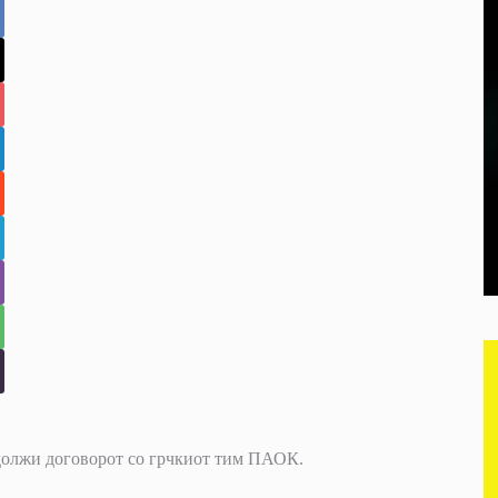
родолжи договорот со грчкиот тим ПАОК.