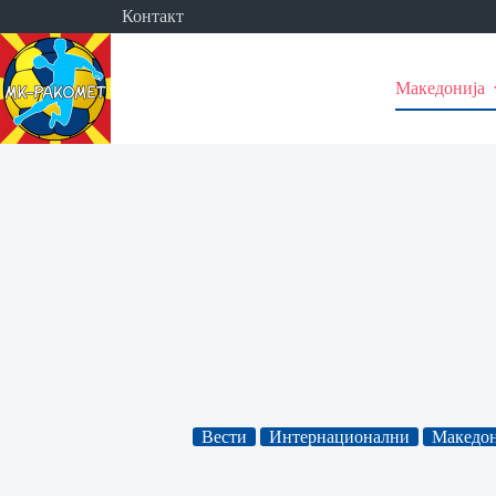
Skip
Контакт
to
content
Македонија
Вести
Интернационални
Македон