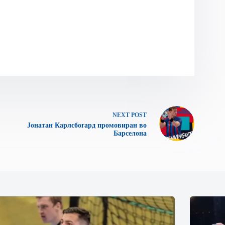
NEXT
POST
Јонатан Карлсбогард промовиран во
Барселона