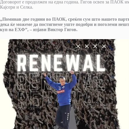
Договорот е продолжен на една година. Гигов освен за ПАОК им
Кајсери и Селка.
„Поминав две години во ПАОК, среќен сум што нашето партн
дека ќе можеме да постигнеме уште подобри и поголеми неш
куп на ЕХФ”, – изјави Виктор Гигов.