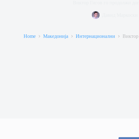
Виктор Гигов го продолжи до
Давид Маркоски
Home
Македонија
Интернационални
Виктор