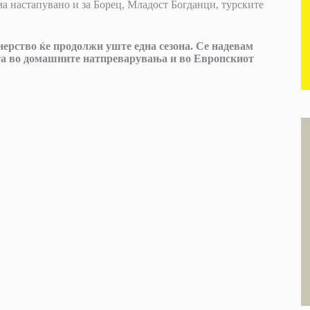
а настапувано и за Борец, Младост Богданци, турските
ерство ќе продолжи уште една сезона. Се надевам
та во домашните натпреварувања и во Европскиот