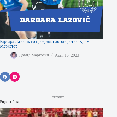
Барбара Лазовиќ го продолжи договорот со Крим
Меркатор
Давид Маркоски
April 15, 2023
Контакт
Popular Posts