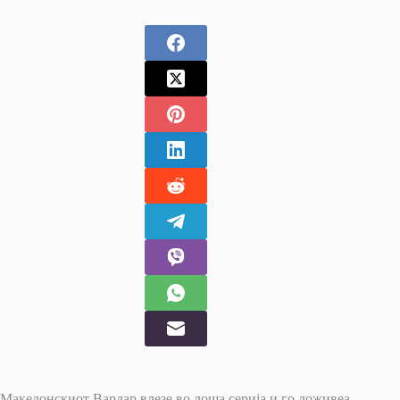
Македонскиот Вардар влезе во лоша серија и го доживеа