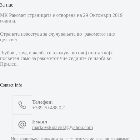
За нас
МК Ракомет страницата е отворена на 29 Октомври 2019
година.
Страната известува за случувањата во ракометот низ
цел свет.
Љубов , труд и желба се вложува во овој портал кој е
посветен само за ракометот чие седиште се наоѓа во
Прилеп.
Contact Info
Телефон:
+389 70 488 021
Емаил
markovskidavid2@yahoo.com
Ние користиме колачиња за да се осигураме дека ви го даваме