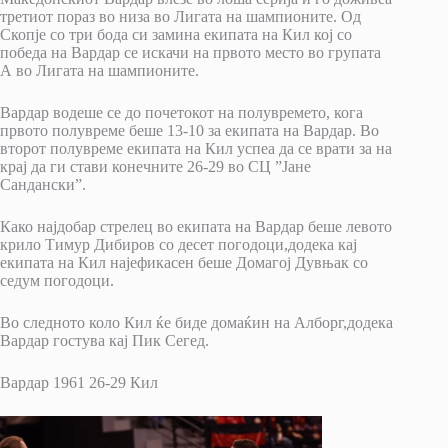
третиот пораз во низа во Лигата на шампионите. Од
Скопје со три бода си замина екипата на Кил кој со
победа на Вардар се искачи на првото место во групата
А во Лигата на шампионите.
Вардар водеше се до почетокот на полувремето, кога
првото полувреме беше 13-10 за екипата на Вардар. Во
второт полувреме екипата на Кил успеа да се врати за на
крај да ги стави конечните 26-29 во СЦ ”Јане
Сандански”.
Како најдобар стрелец во екипата на Вардар беше левото
крило Тимур Дибиров со десет погодоци,додека кај
екипата на Кил најефикасен беше Домагој Дувњак со
седум погодоци.
Во следното коло Кил ќе биде домаќин на Алборг,додека
Вардар гостува кај Пик Сегед.
Вардар 1961 26-29 Кил