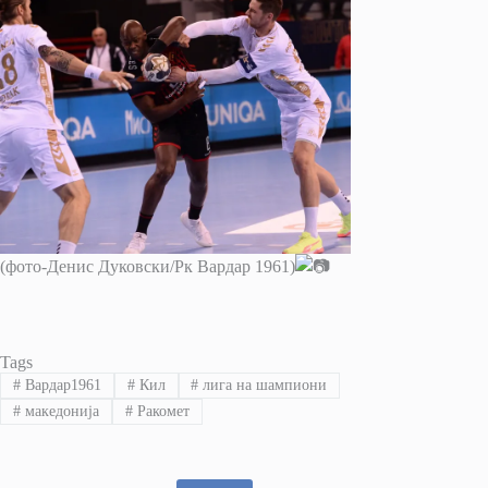
(фото-Денис Дуковски/Рк Вардар 1961)
Tags
#
Вардар1961
#
Кил
#
лига на шампиони
#
македонија
#
Ракомет