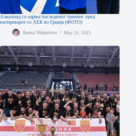
Алкалоид го одржа последниот тренинг пред
натпреварот со АЕК во Грција (ФОТО)
Давид Маркоски
May 16, 2025