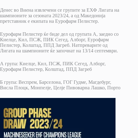
Денес во Виена извлечени се групите за ЕХФ Лигата на
шампионите за сезоната 2023/24, а од Македонија
претставник е екипата на Еурофарм Пелистер.
Еурофарм Пелистер ќе биде дел од групата А, заедно со
Киелце, Кил, ПСЖ, ПИК Сегед, Алборг, Еурофарм
Пелистер, Колштад, ППД Загреб. Натпреварите од
Лигата на шампионите ќе започнат на 13/14 септември.
А група: Киелце, Кил, ПСЖ, ПИК Сегед, Алборг,
Еурофарм Пелистер, Колштад, ППД Загреб
Б група: Веспрем, Барселона, ГОГ Гудме, Магдебург,
Висла Плоцк, Монпелје, Целје Пивоварна Лашко, Порто