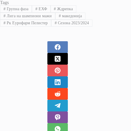
Tags
#
Групна фаза
#
ЕХФ
#
Ждрепка
#
Лига на шампиони мажи
#
македонија
#
Рк Еурофарм Пелистер
#
Сезона 2023/2024