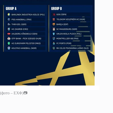
(фото – ЕХФ)📷