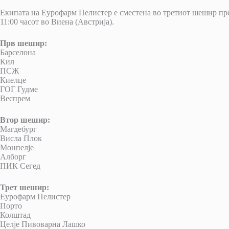
Екипата на Еурофарм Пелистер е сместена во третиот шешир пре
11:00 часот во Виена (Австрија).
Прв шешир:
Барселона
Кил
ПСЖ
Киелце
ГОГ Гудме
Веспрем
Втор шешир:
Магдебург
Висла Плок
Монпелје
Алборг
ПИК Сегед
Трет шешир:
Еурофарм Пелистер
Порто
Колштад
Целје Пивоварна Лашко