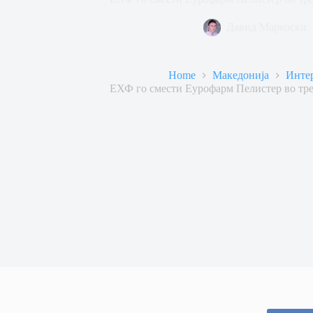
Давид Маркоски
Home
Македонија
Инте
ЕХФ го смести Еурофарм Пелистер во тр