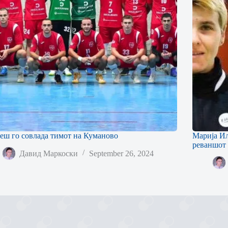
еш го совлада тимот на Куманово
Марија Ил
реваншот 
Давид Маркоски
September 26, 2024