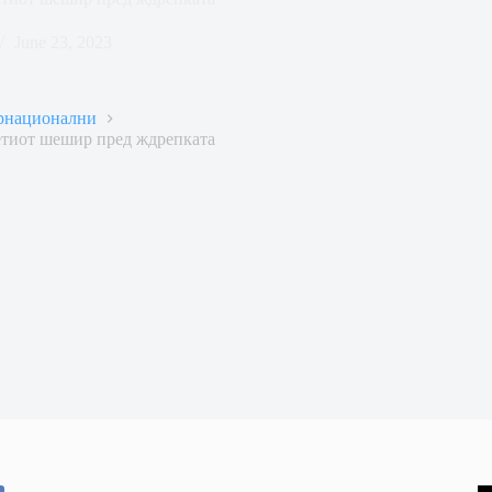
June 23, 2023
рнационални
етиот шешир пред ждрепката