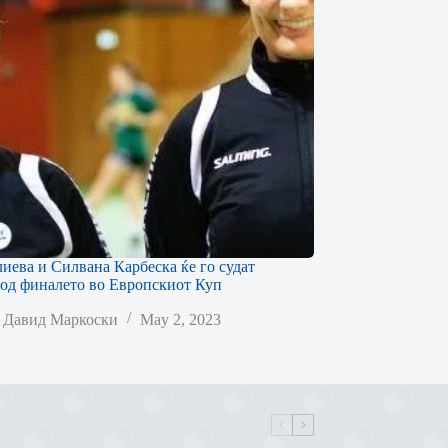
иева и Силвана Карбеска ќе го судат
од финалето во Европскиот Куп
Давид Маркоски
May 2, 2023