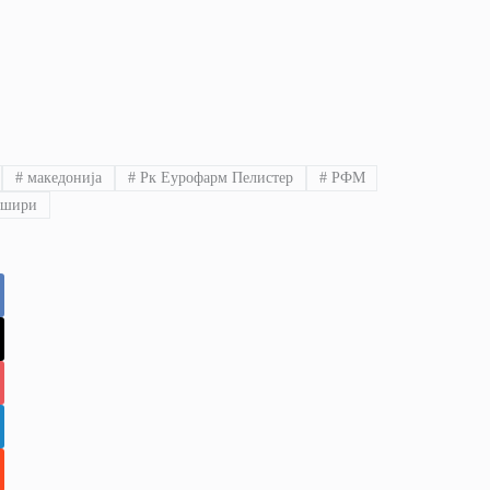
#
македонија
#
Рк Еурофарм Пелистер
#
РФМ
шири