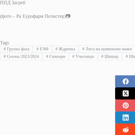
ППД Загреб
(фото – Рк Еурофарм Пелистер)📷
Tags
#
Групна фаза
#
ЕХФ
#
Ждрепка
#
Лига на шампиони мажи
#
Сезона 2023/2024
#
Сениори
#
Учесници
#
Шешир
#
Ше