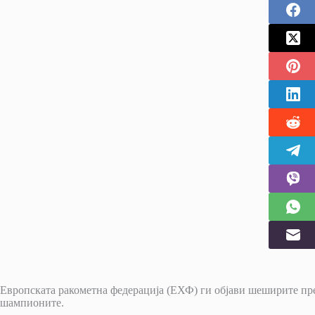
Европската ракометна федерација (ЕХФ) ги објави шеширите пре
шампионите.