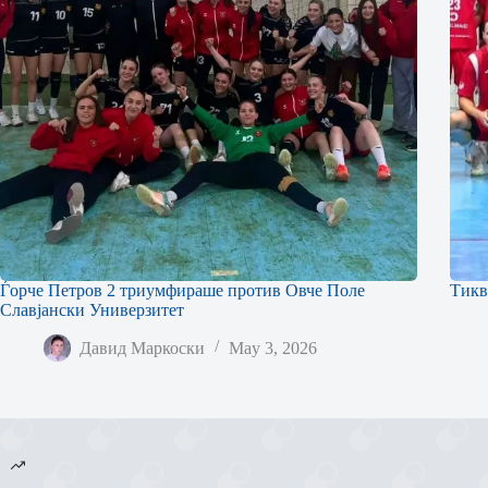
Ѓорче Петров 2 триумфираше против Овче Поле
Тикв
Славјански Универзитет
Давид Маркоски
May 3, 2026