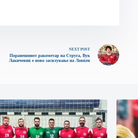
NEXT
POST
Поранешниот ракометар на Струга, Вук
Лакичевиќ е ново засилување на Ловќен