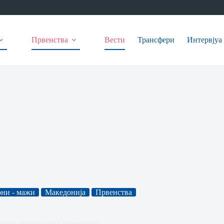
Првенства
Вести
Трансфери
Интервјуа
ни - мажи
Македонија
Првенства
етиот шешир пред ждрепката