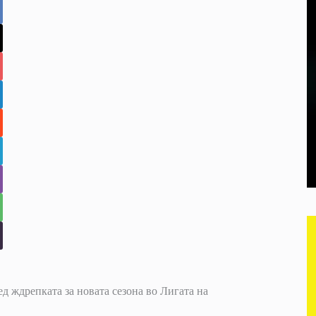
д ждрепката за новата сезона во Лигата на