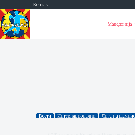
Skip
Контакт
to
content
Македонија
Вести
Интернационални
Лига на шампио
ЕХФ го смести Еурофарм Пелистер во тр