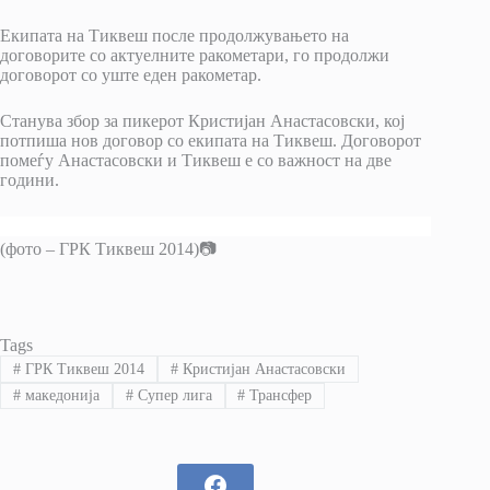
Екипата на Тиквеш после продолжувањето на
договорите со актуелните ракометари, го продолжи
договорот со уште еден ракометар.
Станува збор за пикерот Кристијан Анастасовски, кој
потпиша нов договор со екипата на Тиквеш. Договорот
помеѓу Анастасовски и Тиквеш е со важност на две
години.
(фото – ГРК Тиквеш 2014)📷
Tags
#
ГРК Тиквеш 2014
#
Кристијан Анастасовски
#
македонија
#
Супер лига
#
Трансфер