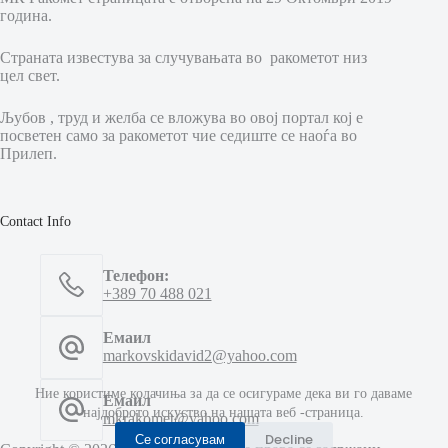
година.
Страната известува за случувањата во ракометот низ
цел свет.
Љубов , труд и желба се вложува во овој портал кој е
посветен само за ракометот чие седиште се наоѓа во
Прилеп.
Contact Info
Телефон:
+389 70 488 021
Емаил
markovskidavid2@yahoo.com
Ние користиме колачиња за да се осигураме дека ви го даваме
Емаил
најдоброто искуство на нашата веб -страница.
mkrakomet@yahoo.com
Се согласувам
Decline