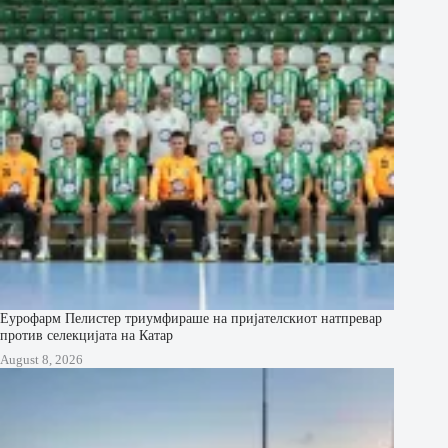
Еурофарм Пелистер триумфираше на пријателскиот натпревар
против селекцијата на Катар
August 8, 2026