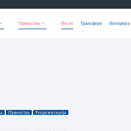
Првенства
Вести
Трансфери
Интервјуа
а
Првенства
Репрезентација
ја на турнирот “Трофеј Карпати”