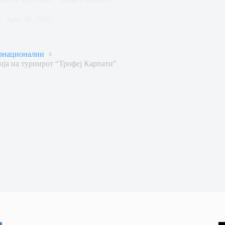
June 30, 2023
рнационални
ја на турнирот “Трофеј Карпати”