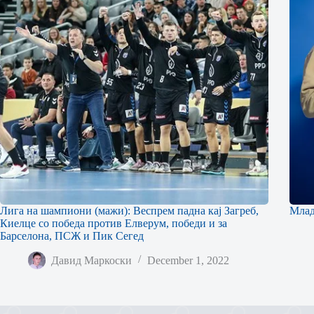
Лига на шампиони (мажи): Веспрем падна кај Загреб,
Млад
Киелце со победа против Елверум, победи и за
Барселона, ПСЖ и Пик Сегед
Давид Маркоски
December 1, 2022