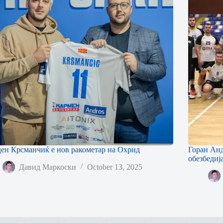
ен Крсманчиќ е нов ракометар на Охрид
Горан Анд
обезбедиј
Давид Маркоски
October 13, 2025