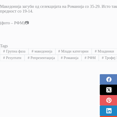
Македонија загуби од селекцијата на Романија со 35-29. Исто та
предност со 19-14.
(фото – РФМ)📷
Tags
#
Групна фаза
#
македонија
#
Млади категории
#
Младинки
#
Резултати
#
Репрезентација
#
Романија
#
РФМ
#
Трофеј 