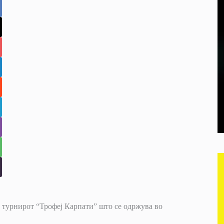
 турнирот “Трофеј Карпати” што се одржува во