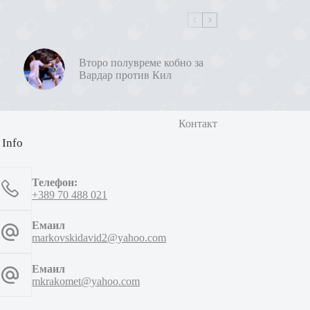
Второ полувреме кобно за
Вардар против Кил
Контакт
 Info
Телефон:
+389 70 488 021
Емаил
markovskidavid2@yahoo.com
Емаил
mkrakomet@yahoo.com