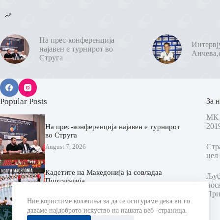
На прес-конференција
Интервј
најавен е турнирот во
Анчева,
Струга
Popular Posts
За н
МК 
201
На прес-конференција најавен е турнирот
во Струга
Стр
August 7, 2026
цел 
Кадетите на Македонија ја совладаа
Љубо
Португалија
пос
August 7, 2026
При
Ние користиме колачиња за да се осигураме дека ви го
даваме најдоброто искуство на нашата веб -страница.
Еурофарм Пелистер ги промовираше