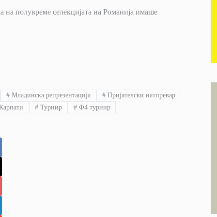
ка на полувреме селекцијата на Романија имаше
#
Младинска репрезентација
#
Пријателски натпревар
Карпати
#
Турнир
#
Ф4 турнир