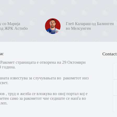
у со Марија
Глеб Калараш од Балинген
од ЖРК Астибо
во Мелсунген
ас
Contact
Ракомет страницата е отворена на 29 Октомври
9 година.
аната известува за случувањата во ракометот низ
свет.
в , труд и желба се вложува во овој портал кој е
ветен само за ракометот чие седиште се наоѓа во
леп.