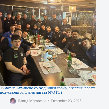
Тимот на Куманово со заеднички собир ја заврши првата
полусезона од Супер лигата (ФОТО)
Давид Маркоски
December 23, 2025