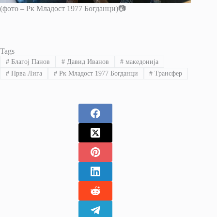
(фото – Рк Младост 1977 Богданци)📷
Tags
#
Благој Панов
#
Давид Иванов
#
македонија
#
Прва Лига
#
Рк Младост 1977 Богданци
#
Трансфер