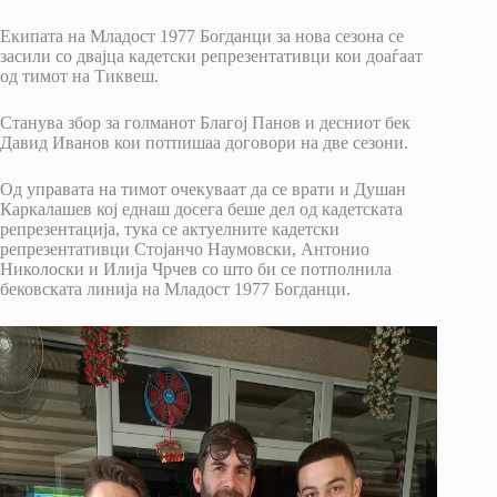
Екипата на Младост 1977 Богданци за нова сезона се
засили со двајца кадетски репрезентативци кои доаѓаат
од тимот на Тиквеш.
Станува збор за голманот Благој Панов и десниот бек
Давид Иванов кои потпишаа договори на две сезони.
Од управата на тимот очекуваат да се врати и Душан
Каркалашев кој еднаш досега беше дел од кадетската
репрезентација, тука се актуелните кадетски
репрезентативци Стојанчо Наумовски, Антонио
Николоски и Илија Чрчев со што би се потполнила
бековската линија на Младост 1977 Богданци.