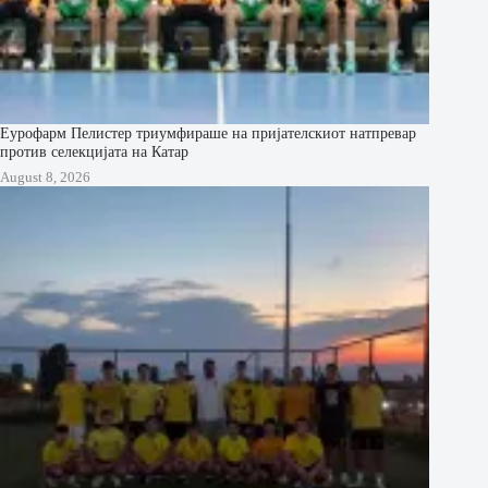
Еурофарм Пелистер триумфираше на пријателскиот натпревар
против селекцијата на Катар
August 8, 2026