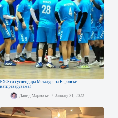
ЕХФ го суспендира Металург за Европски
натпреварувања!
Давид Маркоски
January 31, 2022