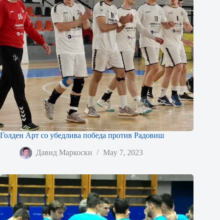
Голден Арт со убедлива победа против Радовиш
Давид Маркоски
May 7, 2023