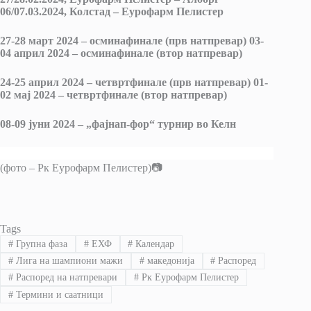
06/07.03.2024, Колстад – Еурофарм Пелистер
27-28 март 2024 – осминафинале (прв натпревар) 03-
04 април 2024 – осминафинале (втор натпревар)
24-25 април 2024 – четвртфинале (прв натпревар) 01-
02 мај 2024 – четвртфинале (втор натпревар)
08-09 јуни 2024 – „фајнап-фор“ турнир во Келн
(фото – Рк Еурофарм Пелистер)📷
Tags
#
Групна фаза
#
ЕХФ
#
Календар
#
Лига на шампиони мажи
#
македонија
#
Распоред
#
Распоред на натпревари
#
Рк Еурофарм Пелистер
#
Термини и саатници