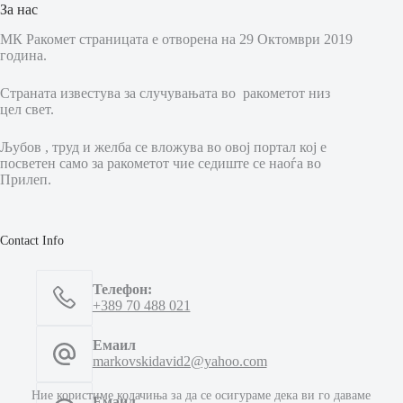
За нас
МК Ракомет страницата е отворена на 29 Октомври 2019
година.
Страната известува за случувањата во ракометот низ
цел свет.
Љубов , труд и желба се вложува во овој портал кој е
посветен само за ракометот чие седиште се наоѓа во
Прилеп.
Contact Info
Телефон:
+389 70 488 021
Емаил
markovskidavid2@yahoo.com
Ние користиме колачиња за да се осигураме дека ви го даваме
Емаил