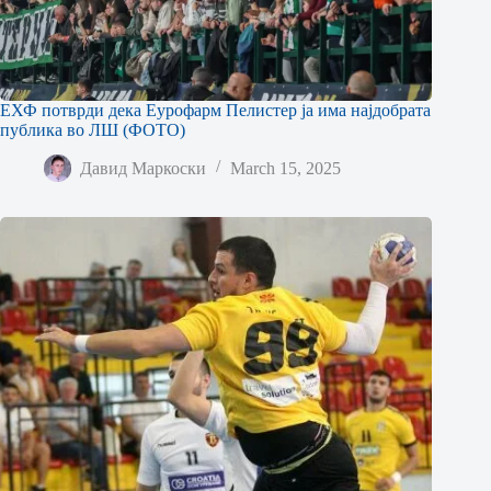
ЕХФ потврди дека Еурофарм Пелистер ја има најдобрата
публика во ЛШ (ФОТО)
Давид Маркоски
March 15, 2025