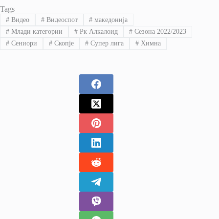
Tags
#
Видео
#
Видеоспот
#
македонија
#
Млади категории
#
Рк Алкалоид
#
Сезона 2022/2023
#
Сениори
#
Скопје
#
Супер лига
#
Химна