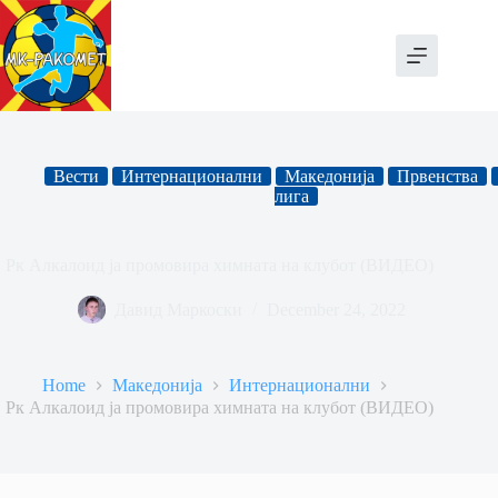
Skip
to
content
Вести
Интернационални
Македонија
Првенства
лига
Рк Алкалоид ја промовира химната на клубот (ВИДЕО)
Давид Маркоски
December 24, 2022
Home
Македонија
Интернационални
Рк Алкалоид ја промовира химната на клубот (ВИДЕО)