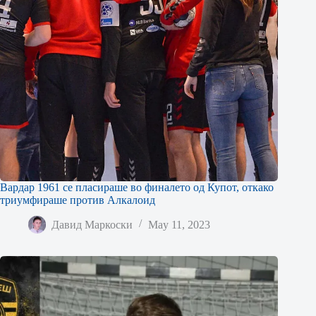
Вардар 1961 се пласираше во финалето од Купот, откако
триумфираше против Алкалоид
Давид Маркоски
May 11, 2023