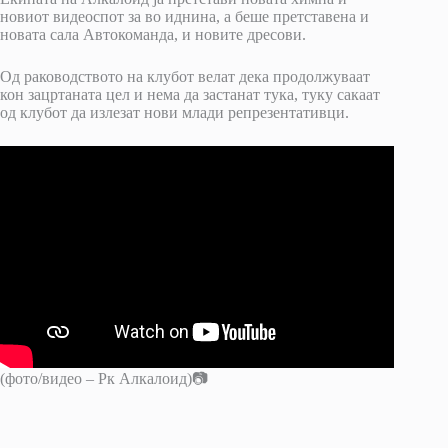
новиот видеоспот за во иднина, а беше претставена и
новата сала Автокоманда, и новите дресови.
Од раководството на клубот велат дека продолжуваат
кон зацртаната цел и нема да застанат тука, туку сакаат
од клубот да излезат нови млади репрезентативци.
(фото/видео – Рк Алкалоид)📷