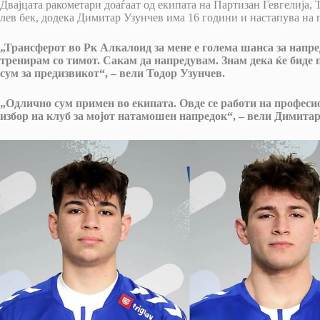
Двајцата ракометари доаѓаат од екипата на Партизан Гевгелија,
лев бек, додека Димитар Узунчев има 16 години и настапува на п
„Трансферот во Рк Алкалоид за мене е голема шанса за напр
тренирам со тимот. Сакам да напредувам. Знам дека ќе биде
сум за предизвикот“, – вели Тодор Узунчев.
„Одлично сум примен во екипата. Овде се работи на професи
избор на клуб за мојот натамошен напредок“, – вели Димитар