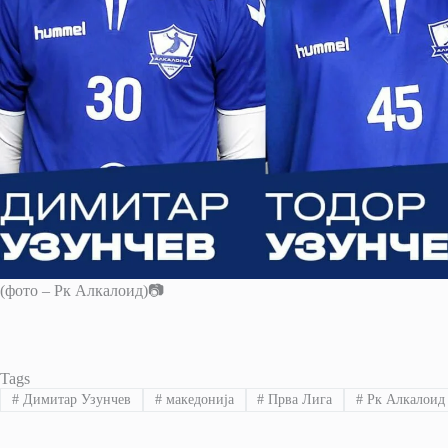
(фото – Рк Алкалоид)📷
Tags
#
Димитар Узунчев
#
македонија
#
Прва Лига
#
Рк Алкалоид