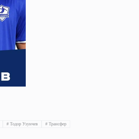
#
Тодор Узунчев
#
Трансфер