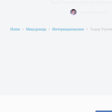
Тодор Узунчев и Димитар Узунчев 
Давид Маркоски
Home
Македонија
Интернационални
Тодор Узунч