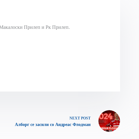
Макалоски Прилеп и Рк Прилеп.
NEXT
POST
Алборг се засили со Андреас Флодман