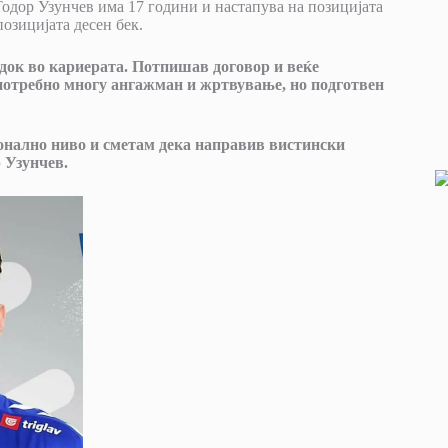
 Тодор Узунчев има 17 години и настапува на позицијата
озицијата десен бек.
едок во кариерата. Потпишав договор и веќе
 потребно многу ангажман и жртвување, но подготвен
онално ниво и сметам дека направив вистински
 Узунчев.