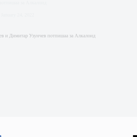
потпишаа за Алкалоид
January 24, 2022
ев и Димитар Узунчев потпишаа за Алкалоид