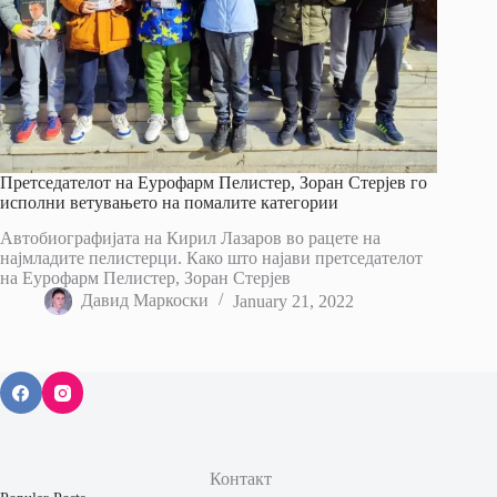
Претседателот на Еурофарм Пелистер, Зоран Стерјев го
исполни ветувањето на помалите категории
Автобиографијата на Кирил Лазаров во рацете на
најмладите пелистерци. Како што најави претседателот
на Еурофарм Пелистер, Зоран Стерјев
Давид Маркоски
January 21, 2022
Контакт