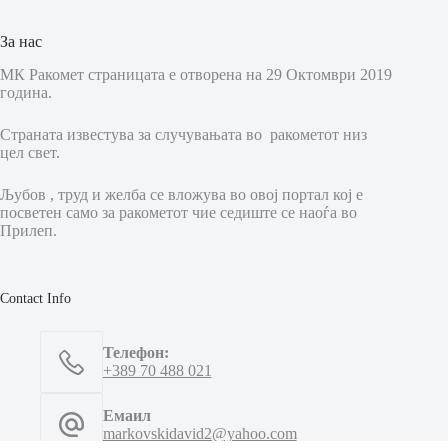
За нас
МК Ракомет страницата е отворена на 29 Октомври 2019
година.
Страната известува за случувањата во ракометот низ
цел свет.
Љубов , труд и желба се вложува во овој портал кој е
посветен само за ракометот чие седиште се наоѓа во
Прилеп.
Contact Info
Телефон:
+389 70 488 021
Емаил
markovskidavid2@yahoo.com