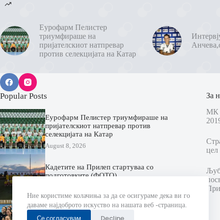
Еурофарм Пелистер
триумфираше на
Интервј
пријателскиот натпревар
Анчева,
против селекцијата на Катар
Popular Posts
За н
МК 
Еурофарм Пелистер триумфираше на
201
пријателскиот натпревар против
селекцијата на Катар
Стр
August 8, 2026
цел 
Кадетите на Прилеп стартуваа со
Љубо
подготовките (ФОТО)
пос
August 8, 2026
При
Ние користиме колачиња за да се осигураме дека ви го
даваме најдоброто искуство на нашата веб -страница.
Екипата на Чаир стартуваше со
Се согласувам
Decline