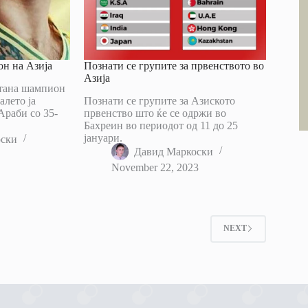
н на Азија
Познати се групите за првенството во
Азија
стана шампион
алето ја
Познати се групите за Азиското
Араби со 35-
првенство што ќе се одржи во
Бахреин во периодот од 11 до 25
јануари.
оски
Давид Маркоски
November 22, 2023
2
NEXT