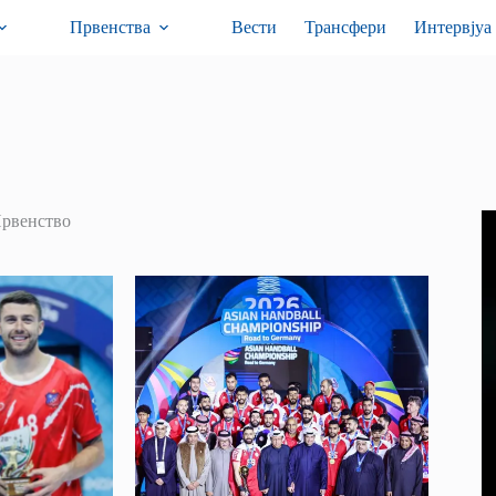
Првенства
Вести
Трансфери
Интервјуа
Првенство