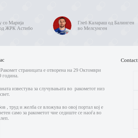
у со Марија
Глеб Калараш од Балинген
од ЖРК Астибо
во Мелсунген
ас
Contact
Ракомет страницата е отворена на 29 Октомври
9 година.
аната известува за случувањата во ракометот низ
свет.
в , труд и желба се вложува во овој портал кој е
ветен само за ракометот чие седиште се наоѓа во
леп.