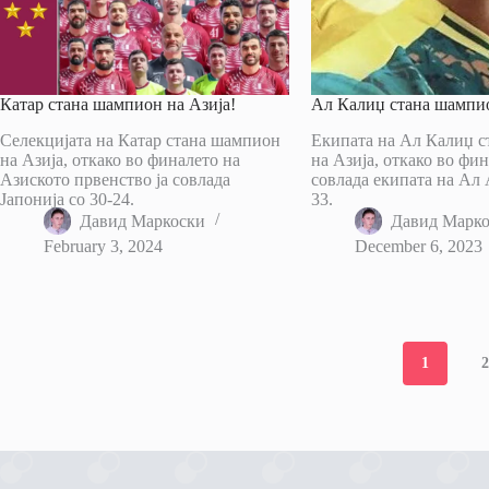
Катар стана шампион на Азија!
Ал Калиџ стана шампио
Селекцијата на Катар стана шампион
Екипата на Ал Калиџ 
на Азија, откако во финалето на
на Азија, откако во фин
Азиското првенство ја совлада
совлада екипата на Ал 
Јапонија со 30-24.
33.
Давид Маркоски
Давид Марк
February 3, 2024
December 6, 2023
1