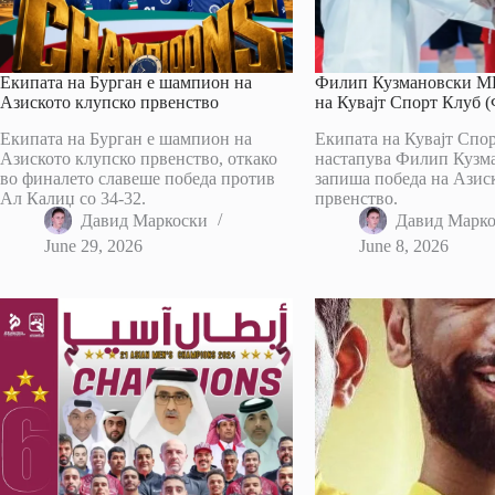
Екипата на Бурган е шампион на
Филип Кузмановски МВ
Азиското клупско првенство
на Кувајт Спорт Клуб
Екипата на Бурган е шампион на
Екипата на Кувајт Спор
Азиското клупско првенство, откако
настапува Филип Кузм
во финалето славеше победа против
запиша победа на Азис
Ал Калиџ со 34-32.
првенство.
Давид Маркоски
Давид Марк
June 29, 2026
June 8, 2026