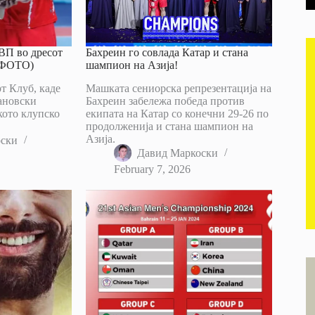
П во дресот
Бахреин го совлада Катар и стана
 (ФОТО)
шампион на Азија!
т Клуб, каде
Машката сениорска репрезентација на
ановски
Бахреин забележа победа против
кото клупско
екипата на Катар со конечни 29-26 по
продолженија и стана шампион на
Азија.
оски
Давид Маркоски
February 7, 2026