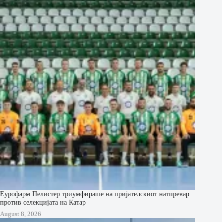
Еурофарм Пелистер триумфираше на пријателскиот натпревар
против селекцијата на Катар
August 8, 2026