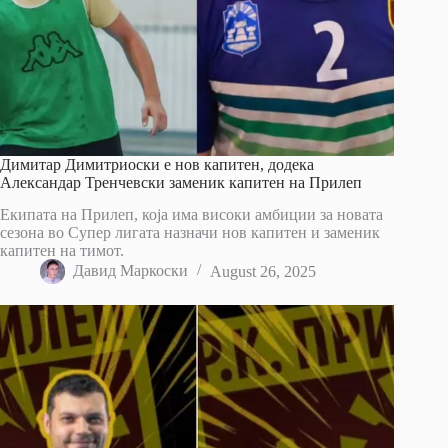
Димитар Димитриоски е нов капитен, додека
Александар Тренчевски заменик капитен на Прилеп
Екипата на Прилеп, која има високи амбиции за новата
сезона во Супер лигата назначи нов капитен и заменик
капитен на тимот.
Давид Маркоски
August 26, 2025