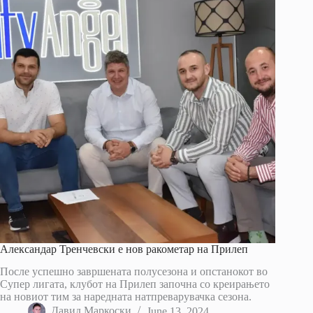
Александар Тренчевски е нов ракометар на Прилеп
После успешно завршената полусезона и опстанокот во
Супер лигата, клубот на Прилеп започна со креирањето
на новиот тим за наредната натпреварувачка сезона.
Давид Маркоски
June 13, 2024