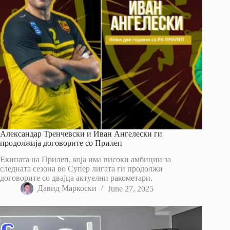
Александар Тренчевски и Иван Ангелески ги
продолжија договорите со Прилеп
Екипата на Прилеп, која има високи амбиции за
следната сезона во Супер лигата ги продолжи
договорите со двајца актуелни ракометари.
Давид Маркоски
June 27, 2025