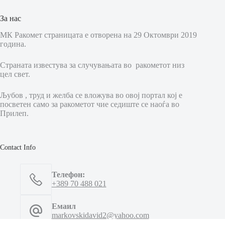
За нас
МК Ракомет страницата е отворена на 29 Октомври 2019
година.
Страната известува за случувањата во ракометот низ
цел свет.
Љубов , труд и желба се вложува во овој портал кој е
посветен само за ракометот чие седиште се наоѓа во
Прилеп.
Contact Info
Телефон:
+389 70 488 021
Емаил
markovskidavid2@yahoo.com