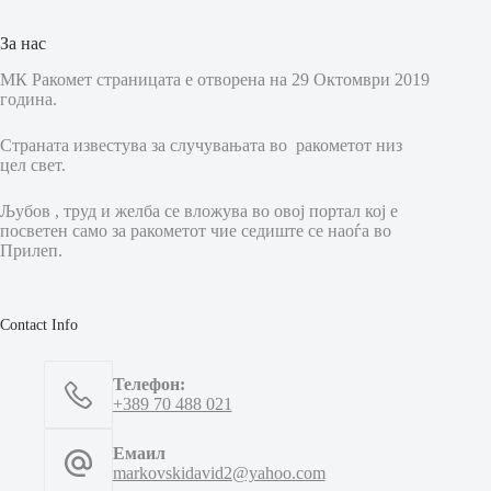
За нас
МК Ракомет страницата е отворена на 29 Октомври 2019
година.
Страната известува за случувањата во ракометот низ
цел свет.
Љубов , труд и желба се вложува во овој портал кој е
посветен само за ракометот чие седиште се наоѓа во
Прилеп.
Contact Info
Телефон:
+389 70 488 021
Емаил
markovskidavid2@yahoo.com