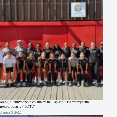
Марија Јанкуловска со тимот на Париз 92 ги стартуваше
подготовките (ФОТО)
August 6, 2026