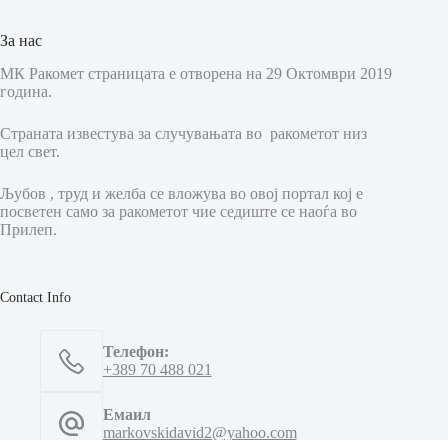
За нас
МК Ракомет страницата е отворена на 29 Октомври 2019
година.
Страната известува за случувањата во ракометот низ
цел свет.
Љубов , труд и желба се вложува во овој портал кој е
посветен само за ракометот чие седиште се наоѓа во
Прилеп.
Contact Info
Телефон:
+389 70 488 021
Емаил
markovskidavid2@yahoo.com