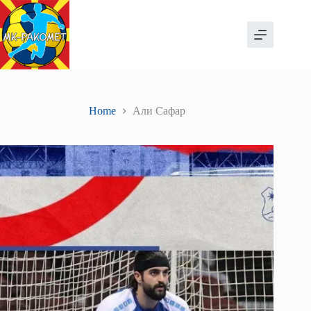
Skip
to
content
Home
Али Сафар