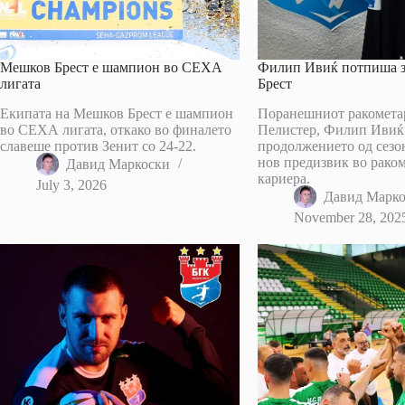
Мешков Брест е шампион во СЕХА
Филип Ивиќ потпиша 
лигата
Брест
Екипата на Мешков Брест е шампион
Поранешниот ракомета
во СЕХА лигата, откако во финалето
Пелистер, Филип Ивиќ
славеше против Зенит со 24-22.
продолжението од сезо
нов предизвик во рако
Давид Маркоски
кариера.
July 3, 2026
Давид Марк
November 28, 202