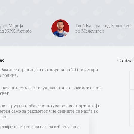
у со Марија
Глеб Калараш од Балинген
од ЖРК Астибо
во Мелсунген
ас
Contact
Ракомет страницата е отворена на 29 Октомври
9 година.
аната известува за случувањата во ракометот низ
свет.
в , труд и желба се вложува во овој портал кој е
ветен само за ракометот чие седиште се наоѓа во
леп.
ајдоброто искуство на нашата веб -страница.