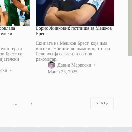
совлада
Борис Живковиќ потпиша за Мешков
телски
Брест
Екипата на Мешков Брест, која има
елистер го
високи амбиции во шампионатот на
ов Брест со
Белорусија се засили со нов
ијателски
ракометар.
Давид Маркоски
оски
March 23, 2025
4
…
7
NEXT