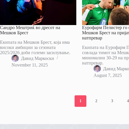
Сандро Мештриќ во дресот на
Еурофарм Пелистер го 
Мешков Брест
Мешков Брест на прија
натпревар
Екипата на Мешков Брест, која има
високи амбиции за сезоната
Екипата на Еурофарм П
2025/2026 доби големо засилување.
совлада тимот на Мешк
минимални 30-29 на пр
Давид Маркоски
натпревар.
November 11, 2025
Давид Марк
August 7, 2025
1
2
3