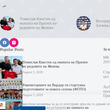
Томислав Квастек од
Интервј
екипата на Прилеп во
Анчева,
редовите на Женева
Popular Posts
За н
МК 
201
Томислав Квастек од екипата на Прилеп
во редовите на Женева
Стр
August 5, 2026
цел 
Ракометарките на Вардар ги стартуваа
Љубо
подготовките за новата сезона (ФОТО)
пос
August 5, 2026
При
Ние користиме колачиња за да се осигураме дека ви го даваме н
Весна Христоска останува во екипата на