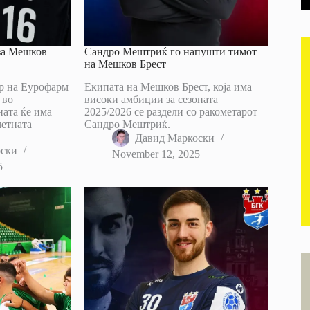
за Мешков
Сандро Мештриќ го напушти тимот
на Мешков Брест
р на Еурофарм
Екипата на Мешков Брест, која има
 во
високи амбиции за сезоната
ната ќе има
2025/2026 се раздели со ракометарот
метната
Сандро Мештриќ.
Давид Маркоски
оски
November 12, 2025
5