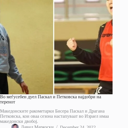
Во меѓусебен дуел Паскал и Петковска најдобри на
теренот
Македонските ракометарки Бисера Паскал и Драгана
Петковска, кои оваа сезона настапуваат во Израел имаа
македонски двобој.
Давид Маркоски
December 24, 2022