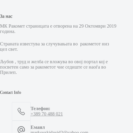
За нас
МК Ракомет страницата е отворена на 29 Октомври 2019
година.
Страната известува за случувањата во ракометот низ
цел свет.
Љубов , труд и желба се вложува во овој портал кој е
посветен само за ракометот чие седиште се наоѓа во
Прилеп.
Contact Info
Телефон:
+389 70 488 021
Емаил
markovskidavid2@yahoo.com