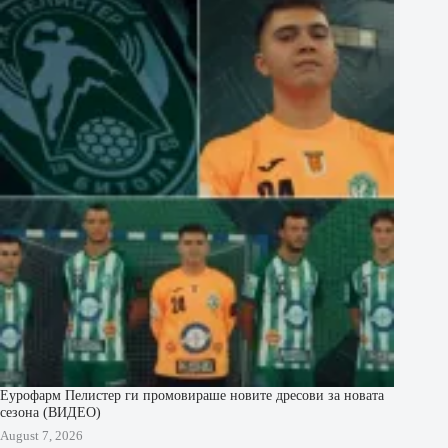
Еурофарм Пелистер ги промовираше новите дресови за новата
сезона (ВИДЕО)
August 7, 2026