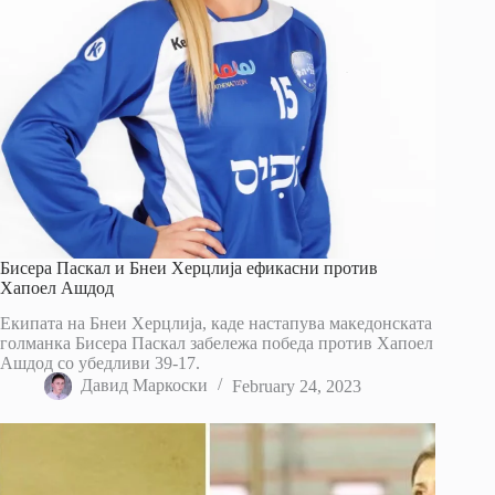
Бисера Паскал и Бнеи Херцлија ефикасни против
Хапоел Ашдод
Екипата на Бнеи Херцлија, каде настапува македонската
голманка Бисера Паскал забележа победа против Хапоел
Ашдод со убедливи 39-17.
Давид Маркоски
February 24, 2023