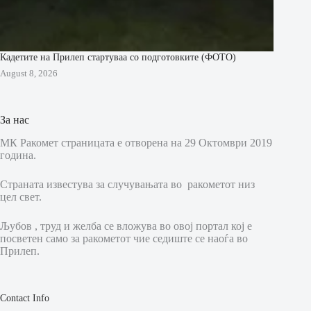
Кадетите на Прилеп стартуваа со подготовките (ФОТО)
August 8, 2026
За нас
МК Ракомет страницата е отворена на 29 Октомври 2019
година.
Страната известува за случувањата во ракометот низ
цел свет.
Љубов , труд и желба се вложува во овој портал кој е
посветен само за ракометот чие седиште се наоѓа во
Прилеп.
Contact Info