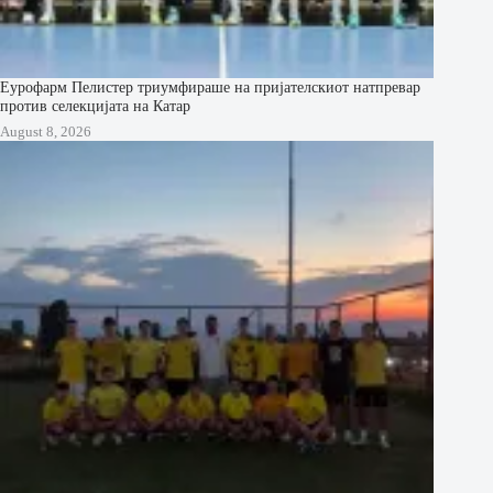
Еурофарм Пелистер триумфираше на пријателскиот натпревар
против селекцијата на Катар
August 8, 2026