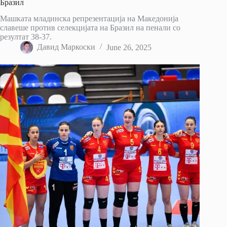
Бразил
Машката младинска репрезентација на Македонија
славеше против селекцијата на Бразил на пенали со
резултат 38-37.
Давид Маркоски
June 26, 2025