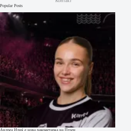
Контакт
Popular Posts
Андреа Илиќ е нова ракометарка на Плзен