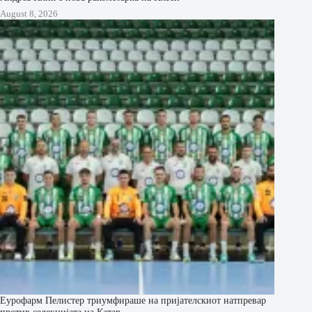
August 8, 2026
Еурофарм Пелистер триумфираше на пријателскиот натпревар
против селекцијата на Катар