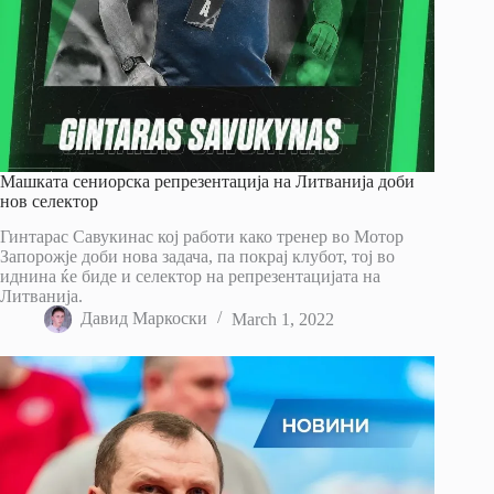
Машката сениорска репрезентација на Литванија доби
нов селектор
Гинтарас Савукинас кој работи како тренер во Мотор
Запорожје доби нова задача, па покрај клубот, тој во
иднина ќе биде и селектор на репрезентацијата на
Литванија.
Давид Маркоски
March 1, 2022