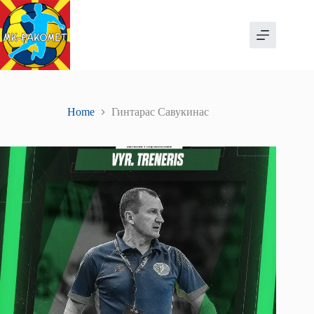
Skip
to
content
Home
Гинтарас Савукинас