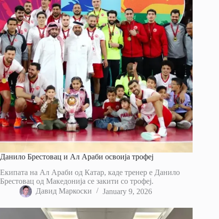
Данило Брестовац и Ал Араби освоија трофеј
Екипата на Ал Араби од Катар, каде тренер е Данило
Брестовац од Македонија се закити со трофеј.
Давид Маркоски
January 9, 2026