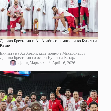
Данило Брестовац и Ал Араби се шампиони во Купот на
Катар
Екипата на Ал Араби, каде тренер е Македонецот
Данило Брестовац го освои Купот на Катар.
Давид Маркоски
April 16, 2026