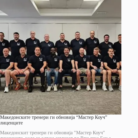
Македонските тренери ги обновија “Мастер Коуч”
лиценците
Македонскит тренери ги обновија "Мастер Коуч"