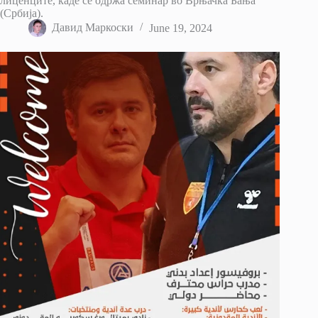
лиценците, каде се одржа семинар во Врњачка Бања
(Србија).
Давид Маркоски
June 19, 2024