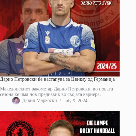
Дарио Петровски ќе настапува за Цвикау од Германија
Македонскиот ракометар Дарио Петровски, во новата
сезона ќе има нов предизвик во својата кариера.
Давид Маркоски
July 9, 2024