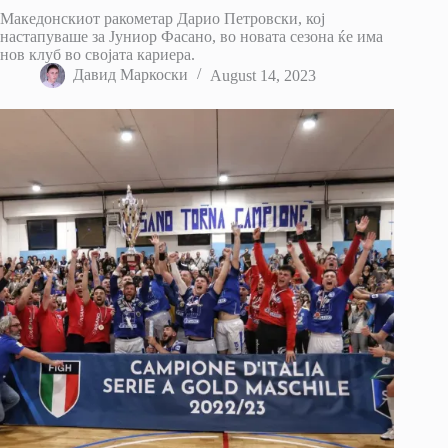
Македонскиот ракометар Дарио Петровски, кој
настапуваше за Јуниор Фасано, во новата сезона ќе има
нов клуб во својата кариера.
Давид Маркоски
August 14, 2023