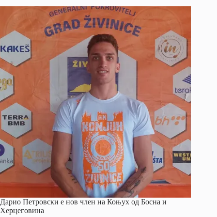
Дарио Петровски е нов член на Коњух од Босна и
Херцеговина