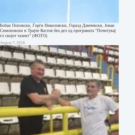
Бобан Поповски, Ѓорѓи Николовски, Горазд Дамчевски, Јован
Симоновски и Трајче Костов беа дел од програмата “Почитувај
го својот талент” (ФОТО)
August 7, 2026