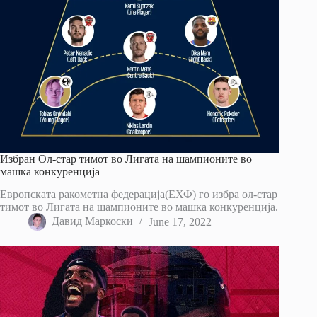
Избран Ол-стар тимот во Лигата на шампионите во
машка конкуренција
Европската ракометна федерација(ЕХФ) го избра ол-стар
тимот во Лигата на шампионите во машка конкуренција.
Давид Маркоски
June 17, 2022