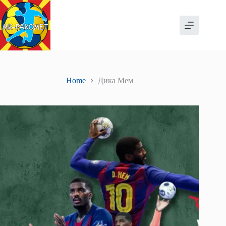
Skip
to
content
Home
Дика Мем