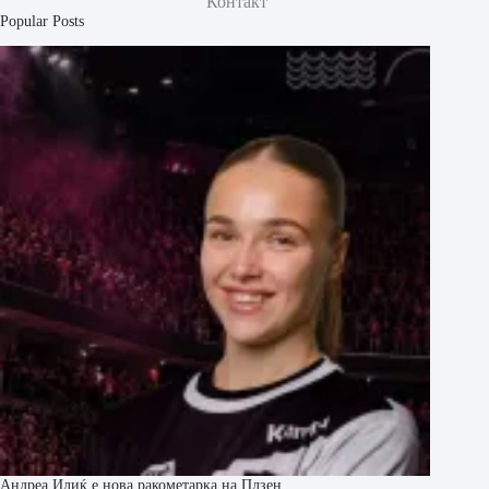
Контакт
Popular Posts
Андреа Илиќ е нова ракометарка на Плзен