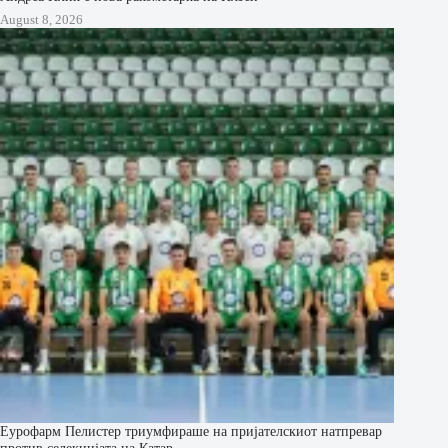
August 8, 2026
Еурофарм Пелистер триумфираше на пријателскиот натпревар
против селекцијата на Катар