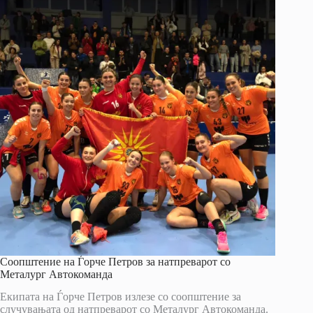
Соопштение на Ѓорче Петров за натпреварот со
Металург Автокоманда
Екипата на Ѓорче Петров излезе со соопштение за
случувањата од натпреварот со Металург Автокоманда.