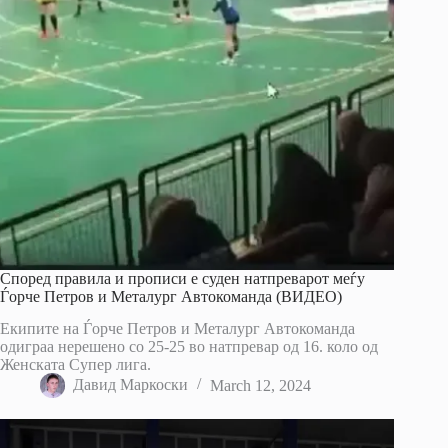
Според правила и прописи е суден натпреварот меѓу
Ѓорче Петров и Металург Автокоманда (ВИДЕО)
Екипите на Ѓорче Петров и Металург Автокоманда
одиграа нерешено со 25-25 во натпревар од 16. коло од
Женската Супер лига.
Давид Маркоски
March 12, 2024