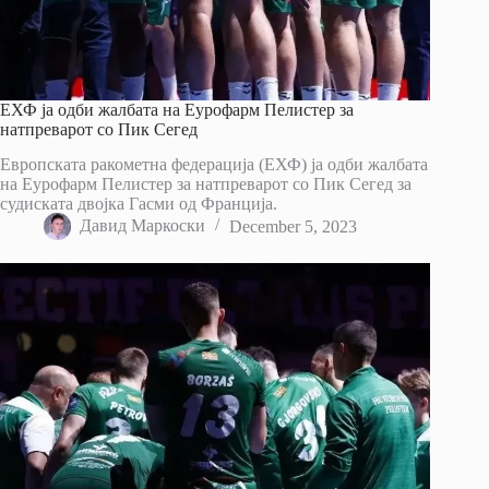
ЕХФ ја одби жалбата на Еурофарм Пелистер за
натпреварот со Пик Сегед
Европската ракометна федерација (ЕХФ) ја одби жалбата
на Еурофарм Пелистер за натпреварот со Пик Сегед за
судиската двојка Гасми од Франција.
Давид Маркоски
December 5, 2023