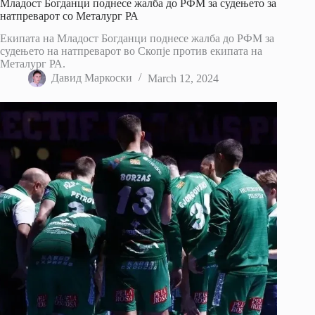
Младост Богданци поднесе жалба до РФМ за судењето за
натпреварот со Металург РА
Екипата на Младост Богданци поднесе жалба до РФМ за
судењето на натпреварот во Скопје против екипата на
Металург РА.
Давид Маркоски
March 12, 2024