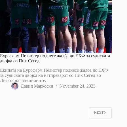
Еурофарм Пелистер поднесе жалба до ЕХФ за судиската
двојка со Пик Сегед
Екипата на Еурофарм Пелистер поднесе жалба до ЕХФ
за судиската двојка на натпреварот со Пик Сегед во
Лигата на шампионите.
Давид Маркоски
November 24, 2023
NEXT