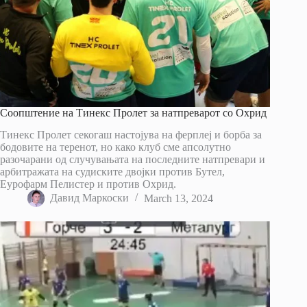
Соопштение на Тинекс Пролет за натпреварот со Охрид
Тинекс Пролет секогаш настојува на ферплеј и борба за
бодовите на теренот, но како клуб сме апсолутно
разочарани од случувањата на последните натпревари и
арбитражата на судиските двојки против Бутел,
Еурофарм Пелистер и против Охрид.
Давид Маркоски
March 13, 2024