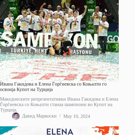
Ивана Гакидова и Елена Ѓорѓиевска со Коњалти го
освоија Купот на Турција
Македонските репрезентативки Ивана Гакидова и Елена
Ѓорѓиевска со Коњалти станаа шампиони во Купот на
Турција.
Давид Маркоски
May 10, 2024