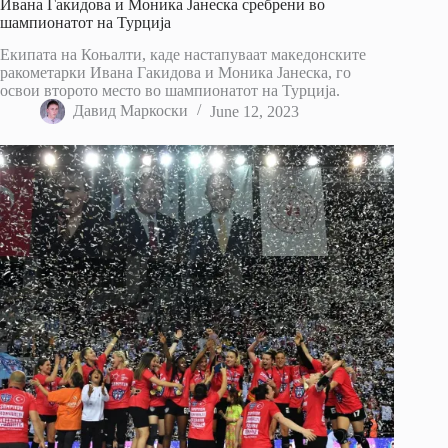
Ивана Гакидова и Моника Јанеска сребрени во
шампионатот на Турција
Екипата на Коњалти, каде настапуваат македонските
ракометарки Ивана Гакидова и Моника Јанеска, го
освои второто место во шампионатот на Турција.
Давид Маркоски
June 12, 2023