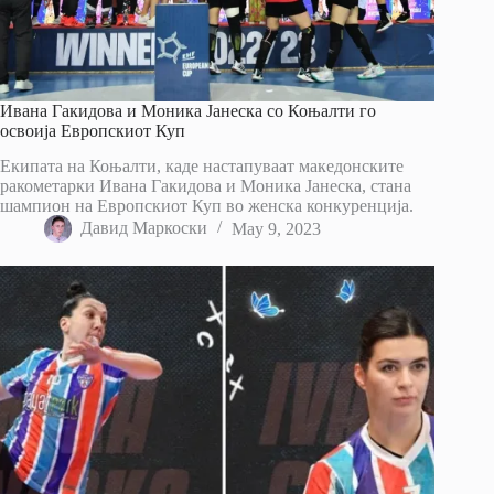
Ивана Гакидова и Моника Јанеска со Коњалти го
освоија Европскиот Куп
Екипата на Коњалти, каде настапуваат македонските
ракометарки Ивана Гакидова и Моника Јанеска, стана
шампион на Европскиот Куп во женска конкуренција.
Давид Маркоски
May 9, 2023