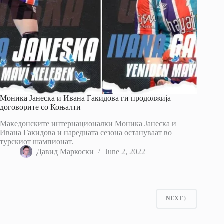
Моника Јанеска и Ивана Гакидова ги продолжија
договорите со Коњалти
Македонските интернационалки Моника Јанеска и
Ивана Гакидова и наредната сезона остануваат во
турскиот шампионат.
Давид Маркоски
June 2, 2022
NEXT