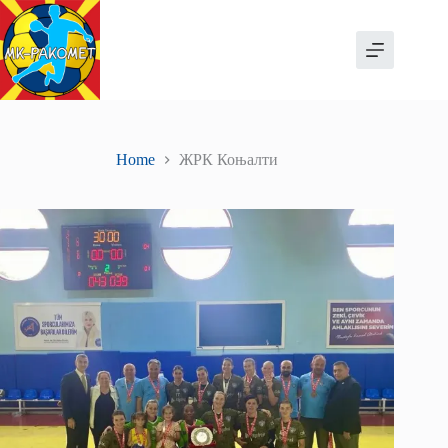
Skip
to
content
Home
ЖРК Коњалти