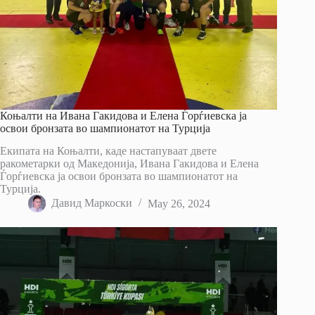
Коњалти на Ивана Гакидова и Елена Ѓорѓиевска ја
освои бронзата во шампионатот на Турција
Екипата на Коњалти, каде настапуваат двете
ракометарки од Македонија, Ивана Гакидова и Елена
Ѓорѓиевска ја освои бронзата во шампионатот на
Турција.
Давид Маркоски
May 26, 2024