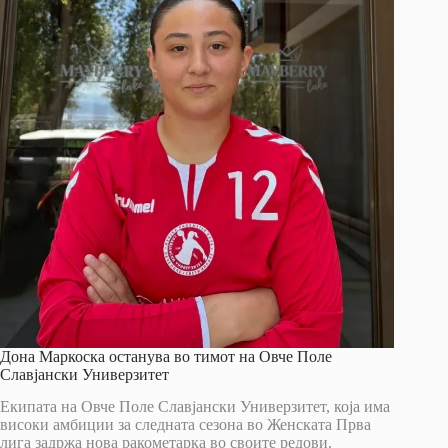
Дона Маркоска останува во тимот на Овче Поле
Славјански Универзитет
Екипата на Овче Поле Славјански Универзитет, која има
високи амбиции за следната сезона во Женската Прва
лига задржа нова ракометарка во своите редови.