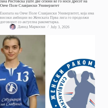
Јана Ристовска уште две сезони ќе го носи дресот на
Овче Поле Славјански Универзитет
Екипата на Овче Поле Славјански Универзитет, која има
високи амбиции во Женската Прва лига го продолжи
договорот со актуелна ракометарка.
Давид Маркоски
July 3, 2026