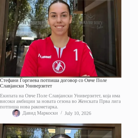
Стефани Ѓоргиева потпиша договор со Овче Поле
Славјански Универзитет
Екипата на Овче Поле Славјански Универзитет, која има
високи амбиции за новата сезона во Женската Прва лига
потпиша нова ракометарка.
Давид Маркоски
July 10, 2026