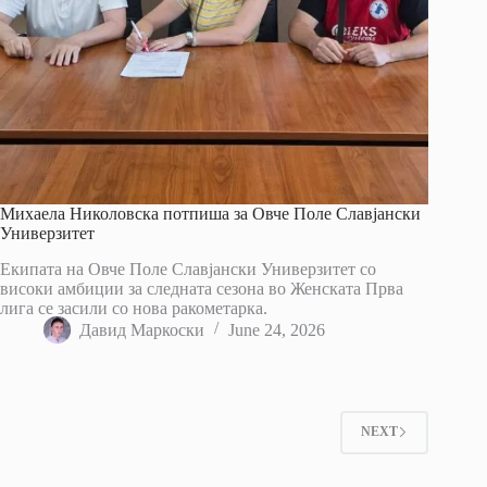
Михаела Николовска потпиша за Овче Поле Славјански
Универзитет
Екипата на Овче Поле Славјански Универзитет со
високи амбиции за следната сезона во Женската Прва
лига се засили со нова ракометарка.
Давид Маркоски
June 24, 2026
NEXT