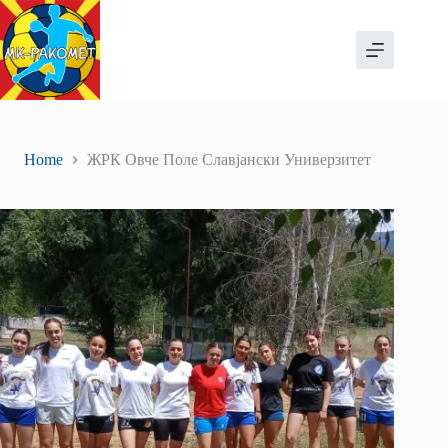
Skip
to
content
Home
ЖРК Овче Поле Славјански Универзитет