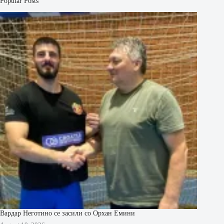
Popular Posts
Вардар Неготино се засили со Орхан Емини