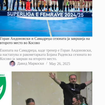
Горан Андоновски и Самадреџа сезоната ја завршија на
второто место во Косово
Екипата на Самадреџа, каде тренер е Горан Андоновски,
а настапува и ракометарката Бојана Радевска сезоната во
Косово ја заврши на второто место.
Давид Маркоски
May 26, 2025