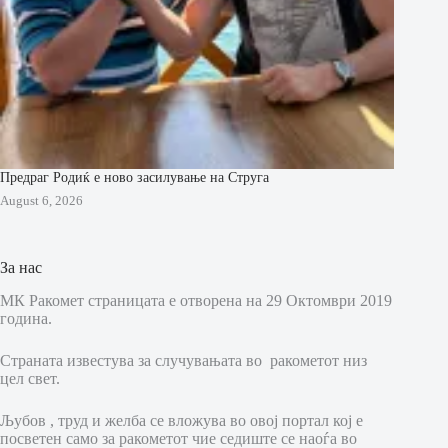
Предраг Родиќ е ново засилување на Струга
August 6, 2026
За нас
МК Ракомет страницата е отворена на 29 Октомври 2019
година.
Страната известува за случувањата во ракометот низ
цел свет.
Љубов , труд и желба се вложува во овој портал кој е
посветен само за ракометот чие седиште се наоѓа во