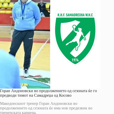
Горан Андоновски во продолжението од сезоната ќе го
предводи тимот на Самадреџа од Косово
Македонскиот тренер Горан Андоновски во
продолжението од сезоната ќе има нов предизвик во
тренерската кариера.