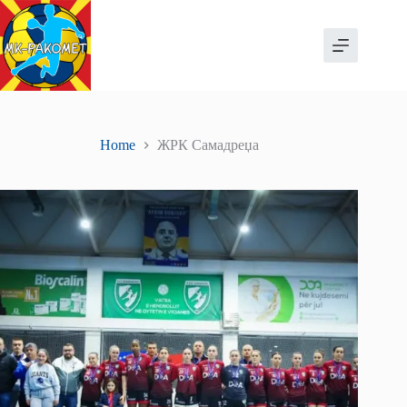
Skip
to
content
Home
ЖРК Самадреџа