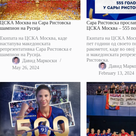
ЦСКА Москва на Сара Ристовска
Сара Ристовска прослав
шампион на Русија
ЦСКА Москва – 555 по
Екипата на ЦСКА Москва, каде
Екипата на ЦСКА Моск
настапува македонската
пет години од своето п
репрезентативка Сара Ристовска е
ракометот, каде во овој
шампион на Русија.
и македонската репрез
Ристовска.
Давид Маркоски
Давид Марк
May 26, 2024
February 13, 2024