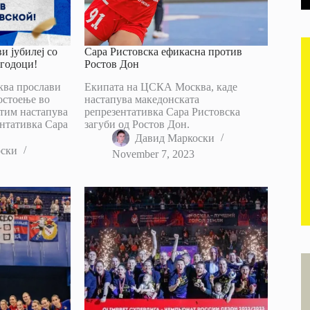
и јубилеј со
Сара Ристовска ефикасна против
годоци!
Ростов Дон
ва прослави
Екипата на ЦСКА Москва, каде
остоење во
настапува македонската
 тим настапува
репрезентативка Сара Ристовска
ентативка Сара
загуби од Ростов Дон.
Давид Маркоски
оски
November 7, 2023