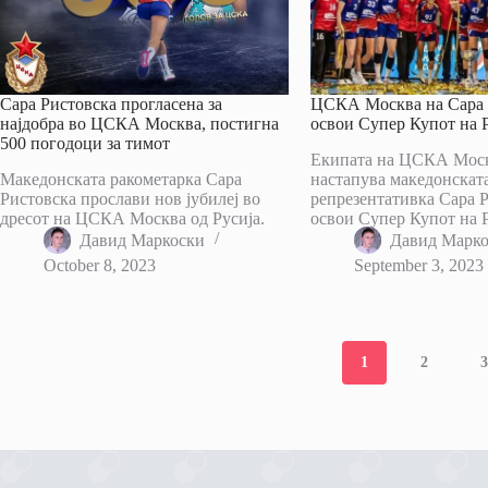
Сара Ристовска прогласена за
ЦСКА Москва на Сара 
најдобра во ЦСКА Москва, постигна
освои Супер Купот на Р
500 погодоци за тимот
Екипата на ЦСКА Моск
Македонската ракометарка Сара
настапува македонскат
Ристовска прослави нов јубилеј во
репрезентативка Сара Р
дресот на ЦСКА Москва од Русија.
освои Супер Купот на Р
Давид Маркоски
Давид Марк
October 8, 2023
September 3, 2023
1
2