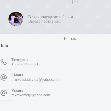
Второ полувреме кобно за
Вардар против Кил
Контакт
 Info
Телефон:
+389 70 488 021
Емаил
markovskidavid2@yahoo.com
Емаил
mkrakomet@yahoo.com