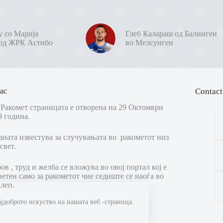
у со Марија
Глеб Калараш од Балинген
од ЖРК Астибо
во Мелсунген
ас
Contact
Ракомет страницата е отворена на 29 Октомври
9 година.
аната известува за случувањата во ракометот низ
свет.
в , труд и желба се вложува во овој портал кој е
ветен само за ракометот чие седиште се наоѓа во
леп.
ајдоброто искуство на нашата веб -страница.