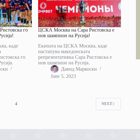
Ристовска го
ЦСКА Москва на Сара Ристовска е
усија!
нов шампион на Русија!
ва, каде
Екипата на ЦСКА Москва, каде
а
настапува македонската
истовска го
репрезентативка Сара Ристовска е
усија.
нов шампион на Русија.
оски
Давид Маркоски
June 5, 2023
3
4
NEXT