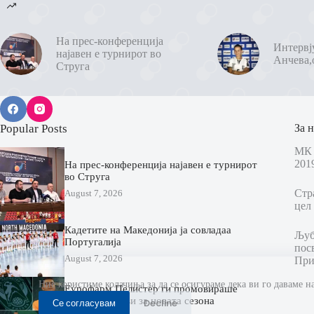
На прес-конференција
Интервј
најавен е турнирот во
Анчева,
Струга
Popular Posts
За н
МК 
201
На прес-конференција најавен е турнирот
во Струга
Стр
August 7, 2026
цел 
Кадетите на Македонија ја совладаа
Љубо
Португалија
пос
August 7, 2026
При
Ние користиме колачиња за да се осигураме дека ви го даваме н
Еурофарм Пелистер ги промовираше
новите дресови за новата сезона
Се согласувам
Decline
(ВИДЕО)