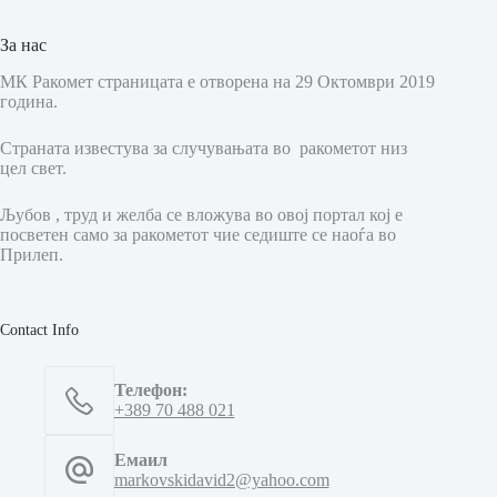
За нас
МК Ракомет страницата е отворена на 29 Октомври 2019
година.
Страната известува за случувањата во ракометот низ
цел свет.
Љубов , труд и желба се вложува во овој портал кој е
посветен само за ракометот чие седиште се наоѓа во
Прилеп.
Contact Info
Телефон:
+389 70 488 021
Емаил
markovskidavid2@yahoo.com