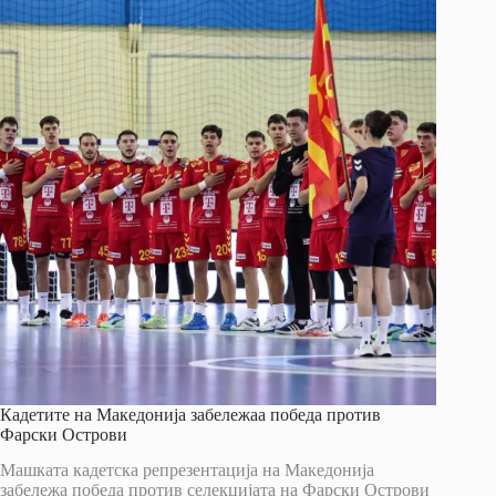
Кадетите на Македонија забележаа победа против
Фарски Острови
Машката кадетска репрезентација на Македонија
забележа победа против селекцијата на Фарски Острови