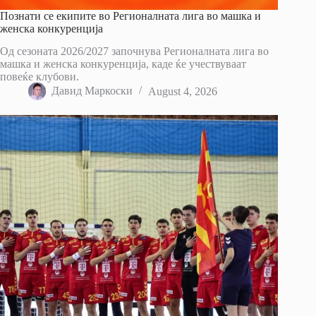
Познати се екипите во Регионалната лига во машка и
женска конкуренција
Од сезоната 2026/2027 започнува Регионалната лига во
машка и женска конкуренција, каде ќе учествуваат
повеќе клубови.
Давид Маркоски
August 4, 2026