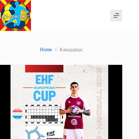
Skip
to
content
Home
Кавадарци