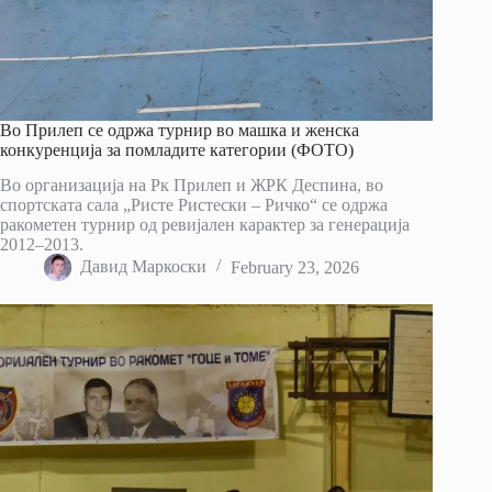
Во Прилеп се одржа турнир во машка и женска
конкуренција за помладите категории (ФОТО)
Во организација на Рк Прилеп и ЖРК Деспина, во
спортската сала „Ристе Ристески – Ричко“ се одржа
ракометен турнир од ревијален карактер за генерација
2012–2013.
Давид Маркоски
February 23, 2026