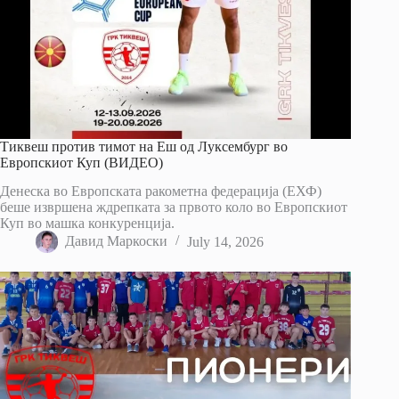
Тиквеш против тимот на Еш од Луксембург во
Европскиот Куп (ВИДЕО)
Денеска во Европската ракометна федерација (ЕХФ)
беше извршена ждрепката за првото коло во Европскиот
Куп во машка конкуренција.
Давид Маркоски
July 14, 2026