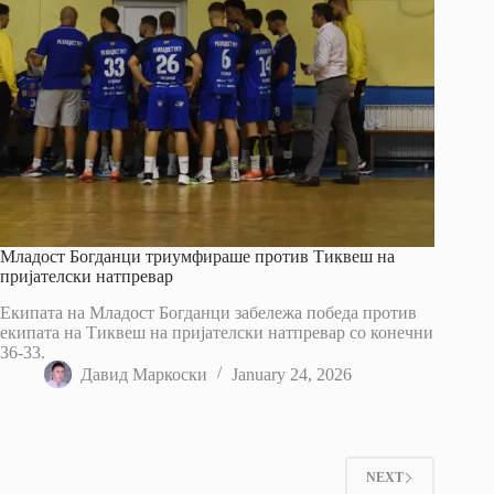
Младост Богданци триумфираше против Тиквеш на
пријателски натпревар
Екипата на Младост Богданци забележа победа против
екипата на Тиквеш на пријателски натпревар со конечни
36-33.
Давид Маркоски
January 24, 2026
NEXT