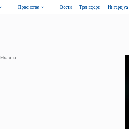
Првенства
Вести
Трансфери
Интервјуа
 Молина