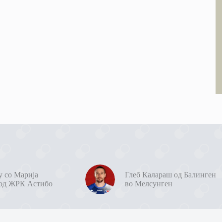
у со Марија
Глеб Калараш од Балинген
од ЖРК Астибо
во Мелсунген