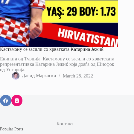
Кастамону се засили со хрватката Катарина Јежиќ
Екипата од Турција, Кастамону се засили со хрватската
репрезентативка Катарина Јежиќ која доаѓа од Шиофок
од Унгарија.
Давид Маркоски
March 25, 2022
Контакт
Popular Posts