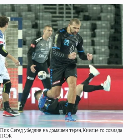
Пик Сегед убедлив на домашен терен,Киелце го совлада
ПСЖ