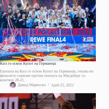
Кил го освои Купот на Германија
Екипата на Кил го освои Купот на Германија, откако во
финалето славеше против екипата на Магдебург со
конечни 28-21.
Давид Маркоски
April 25, 2022