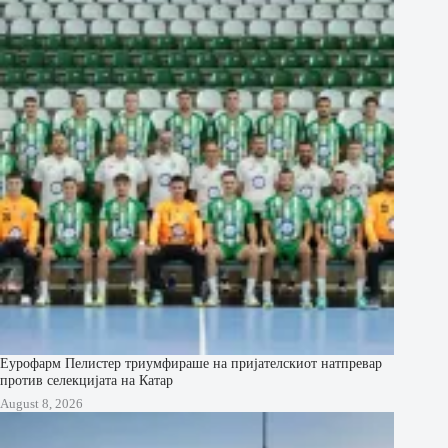
Еурофарм Пелистер триумфираше на пријателскиот натпревар
против селекцијата на Катар
August 8, 2026