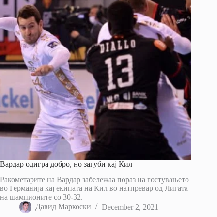
Вардар одигра добро, но загуби кај Кил
Ракометарите на Вардар забележаа пораз на гостувањето
во Германија кај екипата на Кил во натпревар од Лигата
на шампионите со 30-32.
Давид Маркоски
December 2, 2021