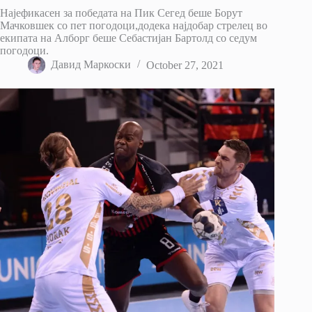
Најефикасен за победата на Пик Сегед беше Борут
Мачковшек со пет погодоци,додека најдобар стрелец во
екипата на Алборг беше Себастијан Бартолд со седум
погодоци.
Давид Маркоски
October 27, 2021