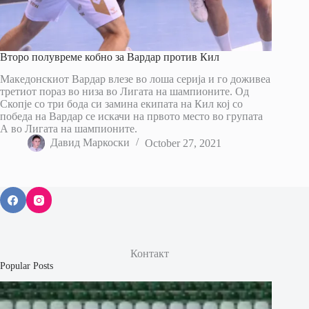
Второ полувреме кобно за Вардар против Кил
Македонскиот Вардар влезе во лоша серија и го доживеа
третиот пораз во низа во Лигата на шампионите. Од
Скопје со три бода си замина екипата на Кил кој со
победа на Вардар се искачи на првото место во групата
А во Лигата на шампионите.
Давид Маркоски
October 27, 2021
Контакт
Popular Posts