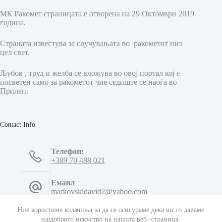
МК Ракомет страницата е отворена на 29 Октомври 2019
година.
Страната известува за случувањата во ракометот низ
цел свет.
Љубов , труд и желба се вложува во овој портал кој е
посветен само за ракометот чие седиште се наоѓа во
Прилеп.
Contact Info
Телефон:
+389 70 488 021
Емаил
markovskidavid2@yahoo.com
Ние користиме колачиња за да се осигураме дека ви го даваме
Емаил
најдоброто искуство на нашата веб -страница.