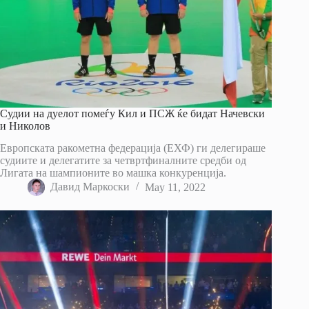
Судии на дуелот помеѓу Кил и ПСЖ ќе бидат Начевски
и Николов
Европската ракометна федерација (ЕХФ) ги делегираше
судиите и делегатите за четвртфиналните средби од
Лигата на шампионите во машка конкуренција.
Давид Маркоски
May 11, 2022