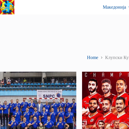
Skip
Контакт
Македонија
to
content
Home
Клупски Ку