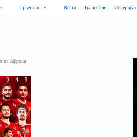
Првенства
Вести
Трансфери
Интервјуа
п на Африка