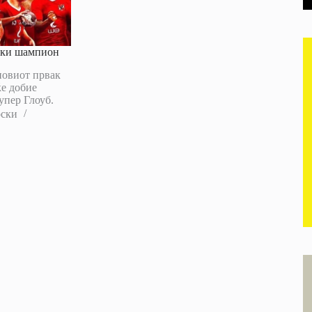
ски шампион
новиот првак
ќе добие
упер Глоуб.
оски