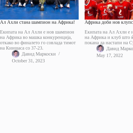
Ал Ахли стана шампион на Африка!
Африка доби нов клуп
Екипата на Ал Ахли е нов шампион
Екипата на Ал Ахли е 
на Африка во машка конкуренција,
на Африка и клуб што 
откако во финалето го совлада тимот
покана да настапи на С
на Киншаса со 37-23.
Давид Марк
Давид Маркоски
May 17, 2022
October 31, 2023