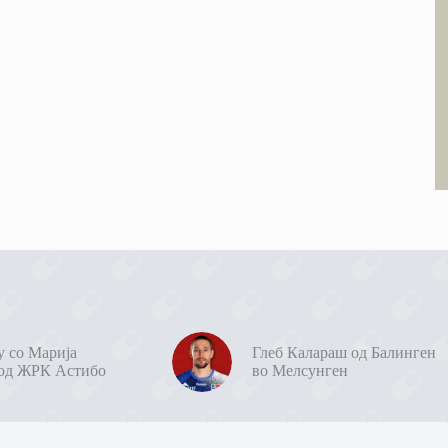
у со Марија
Глеб Калараш од Балинген
од ЖРК Астибо
во Мелсунген