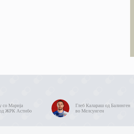
у со Марија
Глеб Калараш од Балинген
од ЖРК Астибо
во Мелсунген