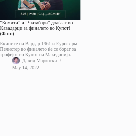
“Комити” и “Чкембари” доаѓаат во
Кавадарци за финалето во Купот!
(Фото)
Екипите на Вардар 1961 и Еурофарм
Пелистер во финалето ќе се борат за
трофејот во Купот на Македонија.
Давид Маркоски
May 14, 2022