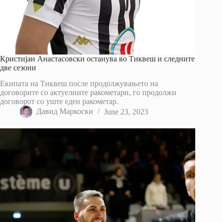
Кристијан Анастасовски останува во Тиквеш и следните
две сезони
Екипата на Тиквеш после продолжувањето на
договорите со актуелните ракометари, го продолжи
договорот со уште еден ракометар.
Давид Маркоски
June 23, 2023