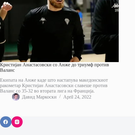
Кристијан Анастасовски со Анже до триумф против
Валанс
Екипата на Анже каде што настапува македонскиот
ракометар Кристијан Анастасовски славеше против
Валанс со 35-32 во втората лига на Франција.
Давид Маркоски
April 24, 2022