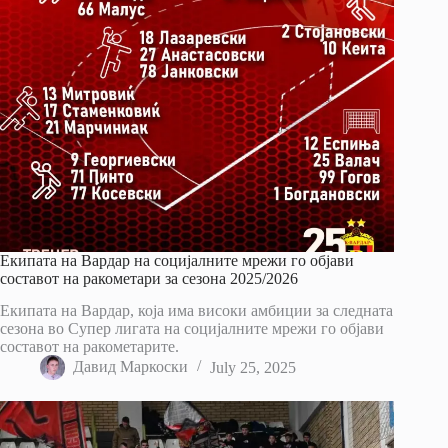
Екипата на Вардар на социјалните мрежи го објави
составот на ракометари за сезона 2025/2026
Екипата на Вардар, која има високи амбиции за следната
сезона во Супер лигата на социјалните мрежи го објави
составот на ракометарите.
Давид Маркоски
July 25, 2025