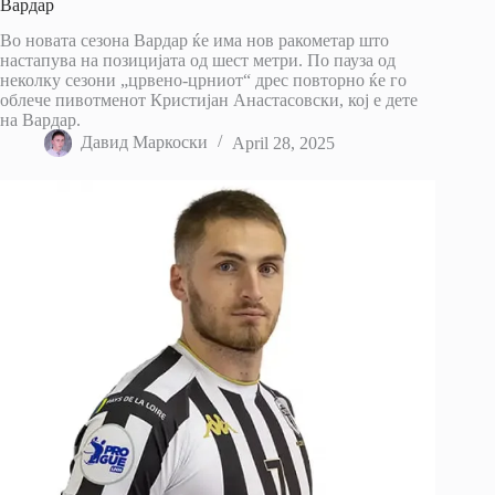
Вардар
Во новата сезона Вардар ќе има нов ракометар што
настапува на позицијата од шест метри. По пауза од
неколку сезони „црвено-црниот“ дрес повторно ќе го
облече пивотменот Кристијан Анастасовски, кој е дете
на Вардар.
Давид Маркоски
April 28, 2025