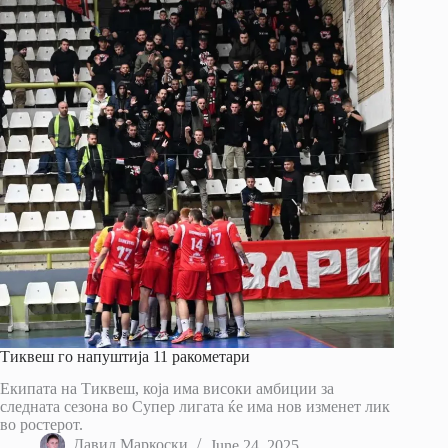
Тиквеш го напуштија 11 ракометари
Екипата на Тиквеш, која има високи амбиции за
следната сезона во Супер лигата ќе има нов изменет лик
во ростерот.
Давид Маркоски
June 24, 2025