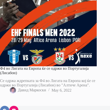
Ф4 во Лигата на Европа ќе се одржи во Португалија
(Лисабон)
Се одржа ждрепката за Ф4 во Лигата на Европа кој ќе се
одржи во Португалија (Лисабон) во "Алтиче Арена".
Давид Маркоски
May 6, 2022