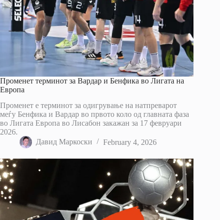
Променет терминот за Вардар и Бенфика во Лигата на
Европа
Променет е терминот за одигрување на натпреварот
меѓу Бенфика и Вардар во првото коло од главната фаза
во Лигата Европа во Лисабон закажан за 17 февруари
2026.
Давид Маркоски
February 4, 2026