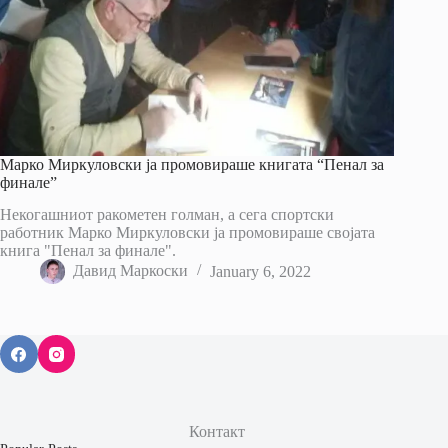
Марко Миркуловски ја промовираше книгата “Пенал за
финале”
Некогашниот ракометен голман, а сега спортски
работник Марко Миркуловски ја промовираше својата
книга "Пенал за финале".
Давид Маркоски
January 6, 2022
Контакт