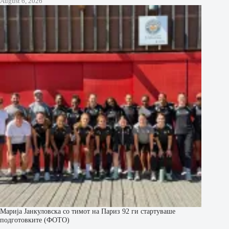
August 6, 2026
Марија Јанкуловска со тимот на Париз 92 ги стартуваше
подготовките (ФОТО)