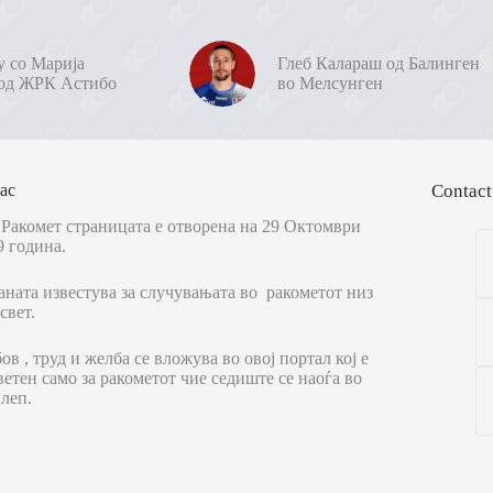
у со Марија
Глеб Калараш од Балинген
од ЖРК Астибо
во Мелсунген
ас
Contact
Ракомет страницата е отворена на 29 Октомври
9 година.
аната известува за случувањата во ракометот низ
свет.
в , труд и желба се вложува во овој портал кој е
ветен само за ракометот чие седиште се наоѓа во
леп.