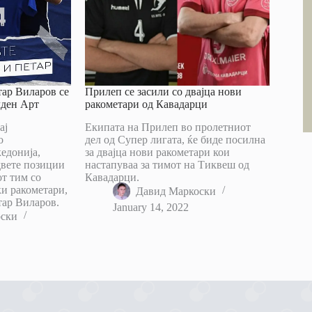
тар Виларов се
Прилеп се засили со двајца нови
лден Арт
ракометари од Кавадарци
ај
Екипата на Прилеп во пролетниот
о
дел од Супер лигата, ќе биде посилна
едонија,
за двајца нови ракометари кои
двете позиции
настапуваа за тимот на Тиквеш од
от тим со
Кавадарци.
ки ракометари,
Давид Маркоски
тар Виларов.
January 14, 2022
оски