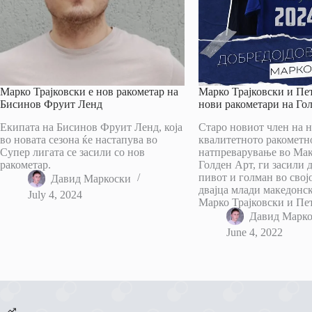
Марко Трајковски е нов ракометар на
Марко Трајковски и Пе
Бисинов Фруит Ленд
нови ракометари на Го
Екипата на Бисинов Фруит Ленд, која
Старо новиот член на н
во новата сезона ќе настапува во
квалитетното ракометн
Супер лигата се засили со нов
натпреварување во Мак
ракометар.
Голден Арт, ги засили 
пивот и голман во свој
Давид Маркоски
двајца млади македонс
July 4, 2024
Марко Трајковски и Пе
Давид Марк
June 4, 2022