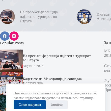
На прес-конференција
Интервј
најавен е турнирот во
Анчева,
Струга
Popular Posts
За н
МК 
201
На прес-конференција најавен е турнирот
во Струга
Стр
August 7, 2026
цел 
Кадетите на Македонија ја совладаа
Љубо
Португалија
пос
August 7, 2026
При
Ние користиме колачиња за да се осигураме дека ви го
даваме најдоброто искуство на нашата веб -страница.
Еурофарм Пелистер ги промовираше
новите дресови за новата сезона
Се согласувам
Decline
(ВИДЕО)