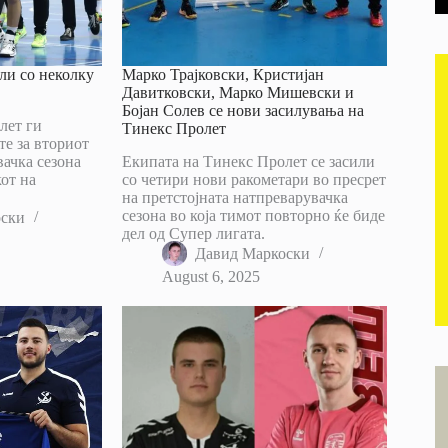
ли со неколку
Марко Трајковски, Кристијан
Давитковски, Марко Мишевски и
Бојан Солев се нови засилувања на
лет ги
Тинекс Пролет
е за вториот
вачка сезона
Екипата на Тинекс Пролет се засили
от на
со четири нови ракометари во пресрет
на претстојната натпреварувачка
сезона во која тимот повторно ќе биде
оски
дел од Супер лигата.
Давид Маркоски
August 6, 2025