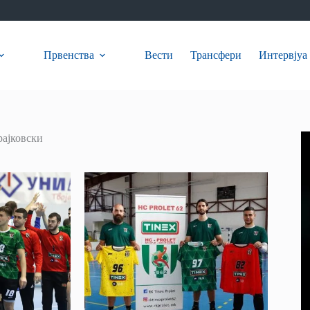
Првенства
Вести
Трансфери
Интервјуа
рајковски