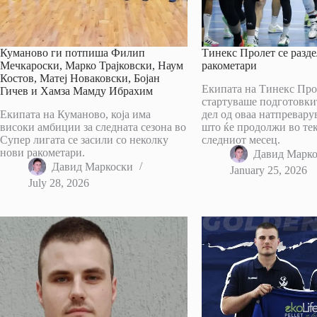
Куманово ги потпиша Филип
Тинекс Пролет се разде
Мечкароски, Марко Трајковски, Наум
ракометари
Костов, Матеј Новаковски, Бојан
Екипата на Тинекс Про
Гичев и Хамза Мамду Ибрахим
стартуваше подготовкит
Екипата на Куманово, која има
дел од оваа натпревару
високи амбиции за следната сезона во
што ќе продолжи во тек
Супер лигата се засили со неколку
следниот месец.
нови ракометари.
Давид Марк
Давид Маркоски
January 25, 2026
July 28, 2026