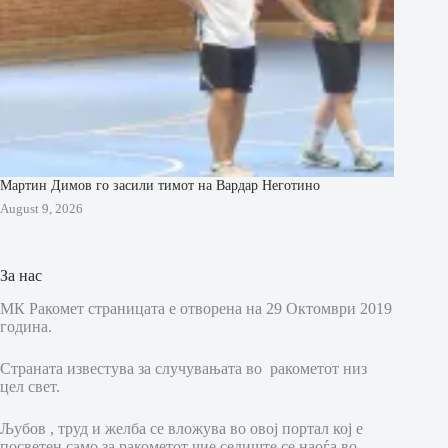
Мартин Димов го засили тимот на Вардар Неготино
August 9, 2026
За нас
МК Ракомет страницата е отворена на 29 Октомври 2019
година.
Страната известува за случувањата во ракометот низ
цел свет.
Љубов , труд и желба се вложува во овој портал кој е
посветен само за ракометот чие седиште се наоѓа во