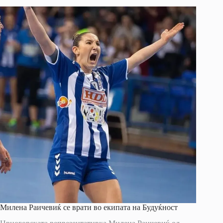
Милена Раичевиќ се врати во екипата на Будуќност