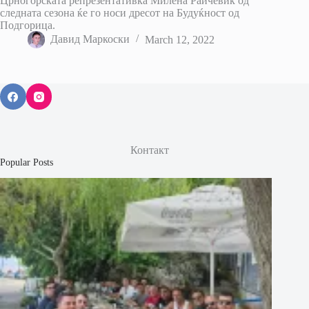
Црногорската репрезентативка Милена Раичевиќ од
следната сезона ќе го носи дресот на Будуќност од
Подгорица.
Давид Маркоски
March 12, 2022
Контакт
Popular Posts