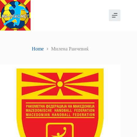
Skip
to
content
Home
Милена Раичевиќ