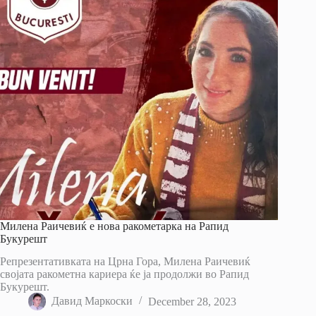
Милена Раичевиќ е нова ракометарка на Рапид
Букурешт
Репрезентативката на Црна Гора, Милена Раичевиќ
својата ракометна кариера ќе ја продолжи во Рапид
Букурешт.
Давид Маркоски
December 28, 2023