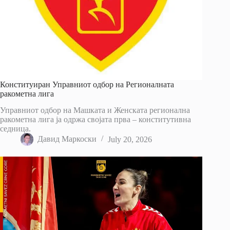
Конституиран Управниот одбор на Регионалната
ракометна лига
Управниот одбор на Машката и Женската регионална
ракометна лига ја одржа својата прва – конститутивна
седница.
Давид Маркоски
July 20, 2026