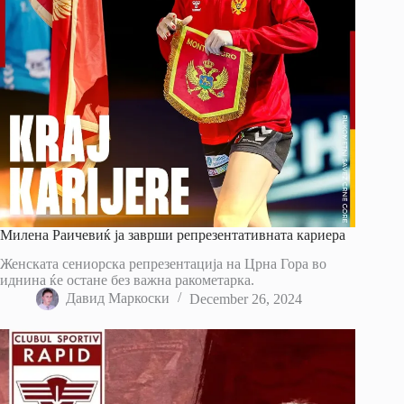
Милена Раичевиќ ја заврши репрезентативната кариера
Женската сениорска репрезентација на Црна Гора во
иднина ќе остане без важна ракометарка.
Давид Маркоски
December 26, 2024