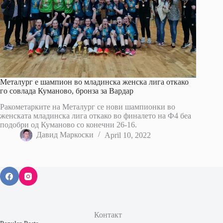
Металург е шампион во младинска женска лига откако
го совлада Куманово, бронза за Вардар
Ракометарките на Металург се нови шампионки во
женската младинска лига откако во финалето на Ф4 беа
подобри од Куманово со конечни 26-16.
Давид Маркоски
April 10, 2022
Контакт