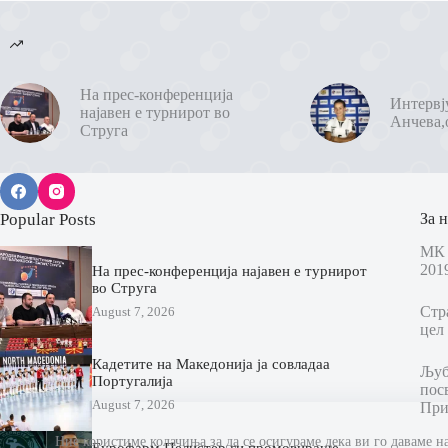
На прес-конференција
Интервј
најавен е турнирот во
Анчева,
Струга
Popular Posts
За н
МК 
201
На прес-конференција најавен е турнирот
во Струга
Стр
August 7, 2026
цел 
Кадетите на Македонија ја совладаа
Љубо
Португалија
пос
August 7, 2026
При
Ние користиме колачиња за да се осигураме дека ви го даваме н
Еурофарм Пелистер ги промовираше