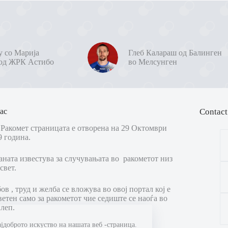
у со Марија
Глеб Калараш од Балинген
од ЖРК Астибо
во Мелсунген
ас
Contact
Ракомет страницата е отворена на 29 Октомври
9 година.
аната известува за случувањата во ракометот низ
свет.
в , труд и желба се вложува во овој портал кој е
ветен само за ракометот чие седиште се наоѓа во
леп.
ајдоброто искуство на нашата веб -страница.