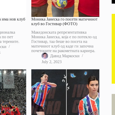
 има нов клуб
Моника Јанеска го посети матичниот
клуб во Гостивар (ФОТО)
ционалка
Македонската репрезентативка
 по пет
Моника Јанеска, која е по потекло од
а терените.
Гостивар, таа беше во посета на
матичниот клуб од каде ги започна
оски
почетоците на ракометната кариера.
4
Давид Маркоски
July 2, 2023