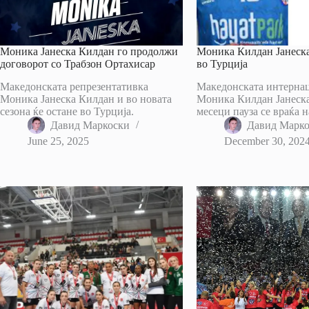
Моника Јанеска Килдан го продолжи
Моника Килдан Јанеска
договорот со Трабзон Ортахисар
во Турција
Македонската репрезентативка
Македонската интерна
Моника Јанеска Килдан и во новата
Моника Килдан Јанеска
сезона ќе остане во Турција.
месеци пауза се враќа н
Давид Маркоски
Давид Марк
June 25, 2025
December 30, 202