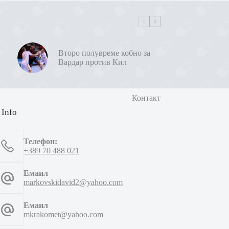
Второ полувреме кобно за
Вардар против Кил
Контакт
 Info
Телефон:
+389 70 488 021
Емаил
markovskidavid2@yahoo.com
Емаил
mkrakomet@yahoo.com