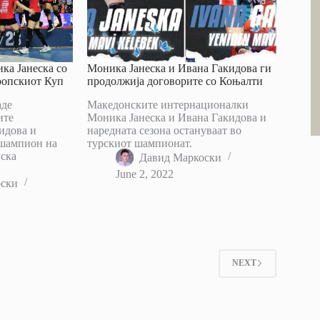
ка Јанеска со
Моника Јанеска и Ивана Гакидова ги
ропскиот Куп
продолжија договорите со Коњалти
аде
Македонските интернационалки
ите
Моника Јанеска и Ивана Гакидова и
идова и
наредната сезона остануваат во
 шампион на
турскиот шампионат.
ска
Давид Маркоски
June 2, 2022
оски
2
NEXT