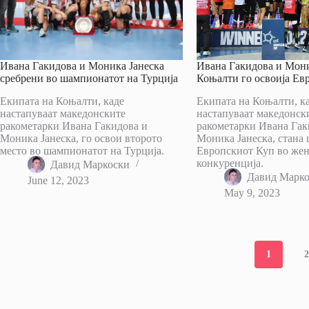
Ивана Гакидова и Моника Јанеска
Ивана Гакидова и Мони
сребрени во шампионатот на Турција
Коњалти го освоија Ев
Екипата на Коњалти, каде
Екипата на Коњалти, к
настапуваат македонските
настапуваат македонск
ракометарки Ивана Гакидова и
ракометарки Ивана Гак
Моника Јанеска, го освои второто
Моника Јанеска, стана
место во шампионатот на Турција.
Европскиот Куп во жен
конкуренција.
Давид Маркоски
Давид Марк
June 12, 2023
May 9, 2023
1