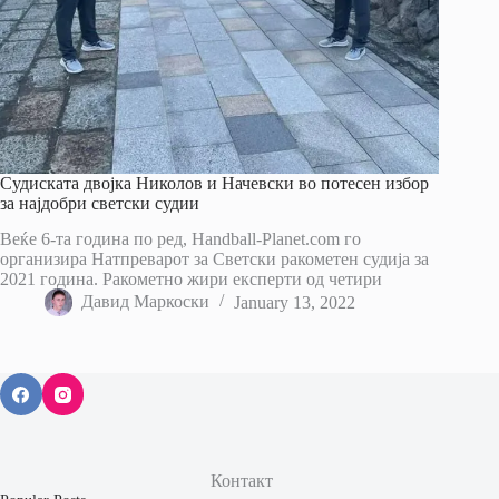
Судиската двојка Николов и Начевски во потесен избор
за најдобри светски судии
Веќе 6-та година по ред, Handball-Planet.com го
организира Натпреварот за Светски ракометен судија за
2021 година. Ракометно жири експерти од четири
Давид Маркоски
January 13, 2022
Контакт