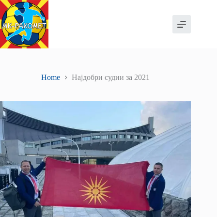
Skip
to
content
Home
Најдобри судии за 2021