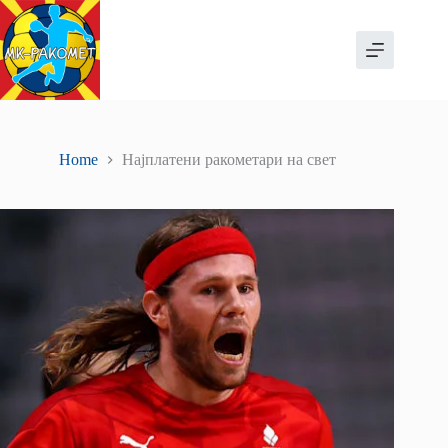
Skip
to
content
Home
Најплатени ракометари на свет