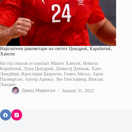
Најплатени ракометари на светот Циндриќ, Карабатиќ,
Хансен
На тој список се наоѓаат Микел Хансен, Никола
Карабатиќ, Лука Циндриќ, Домагој Дувњак, Ханс
Линдберг, Кристијан Бјорнсен, Гомез Абељо, Арон
Палмарсон, Аитор Арињо, Уве Генсхајмер, Никлас
Ландин.
Давид Маркоски
January 31, 2022