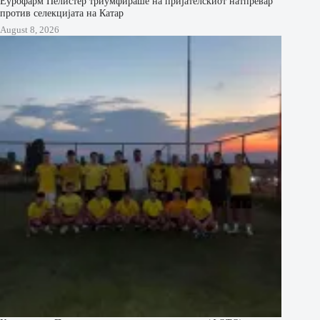
Еурофарм Пелистер триумфираше на пријателскиот натпревар
против селекцијата на Катар
August 8, 2026