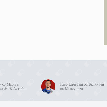
у со Марија
Глеб Калараш од Балинген
од ЖРК Астибо
во Мелсунген