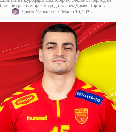
Екипата на Еурофарм Пелистер во следниот период ќе
биде без ракометарот и средниот бек Домен Тајник.
Давид Маркоски
March 10, 2026