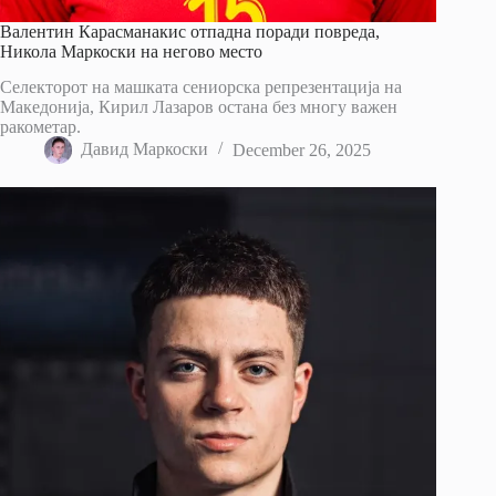
Валентин Карасманакис отпадна поради повреда,
Никола Маркоски на негово место
Селекторот на машката сениорска репрезентација на
Македонија, Кирил Лазаров остана без многу важен
ракометар.
Давид Маркоски
December 26, 2025