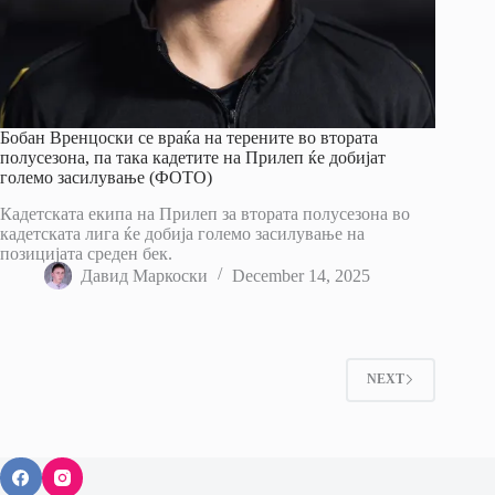
Бобан Вренцоски се враќа на терените во втората
полусезона, па така кадетите на Прилеп ќе добијат
големо засилување (ФОТО)
Кадетската екипа на Прилеп за втората полусезона во
кадетската лига ќе добија големо засилување на
позицијата среден бек.
Давид Маркоски
December 14, 2025
NEXT