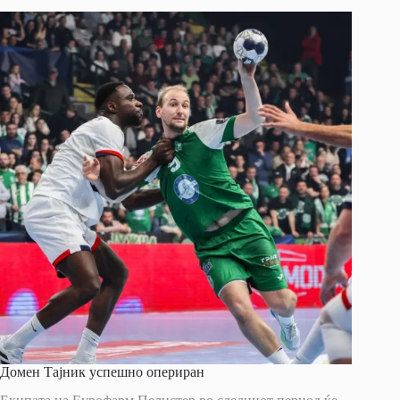
Домен Тајник успешно опериран